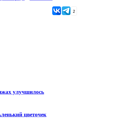
2
ляжах улучшилось
Аленький цветочек