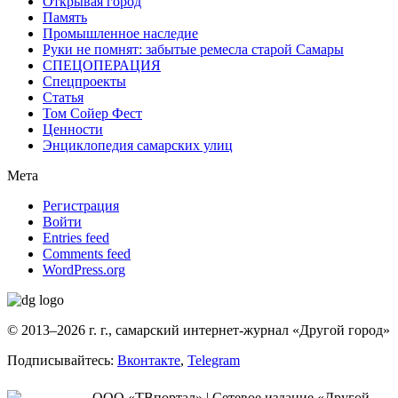
Открывая город
Память
Промышленное наследие
Руки не помнят: забытые ремесла старой Самары
СПЕЦОПЕРАЦИЯ
Спецпроекты
Статья
Том Сойер Фест
Ценности
Энциклопедия самарских улиц
Мета
Регистрация
Войти
Entries feed
Comments feed
WordPress.org
© 2013–2026 г. г., самарский интернет-журнал «Другой город»
Подписывайтесь:
Вконтакте
,
Telegram
ООО «ТВпортал» | Сетевое издание «Другой