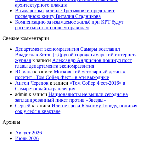
архитектурного плаката
В самарском филиале Третьяковки представят
последнюю книгу Виталия Стадникова
Компенсацию за изымаемое жильё при КРТ будут
рассчитывать по новым правилам
Свежие комментарии
Департамент экономразвития Самары возглавил
Владислав Зотов | «Другой город» самарский интернет-
журнал
к записи
Александр Андриянов покинул пост
главы департамента экономразвития
Юлиана
к записи
Московский «столярный десант»
посетит «Том Сойер Фест» в эти выходные
Антон Черепок
к записи
«Том Сойер Фест-2016» в
Самаре: онлайн-трансляция
admin
к записи
Националисты не вышли сегодня на
запланированный пикет против «Звезды»
Сергей
к записи
Или не грози Южному Городу, попивая
сок у себя в квартале
Архивы
Август 2026
Июль 2026