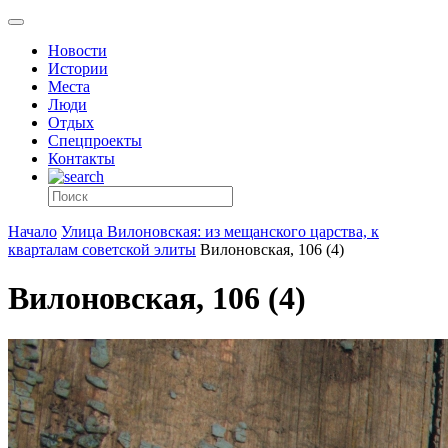
Новости
Истории
Места
Люди
Отдых
Спецпроекты
Контакты
Начало
Улица Вилоновская: из мещанского царства, к
кварталам советской элиты
Вилоновская, 106 (4)
Вилоновская, 106 (4)