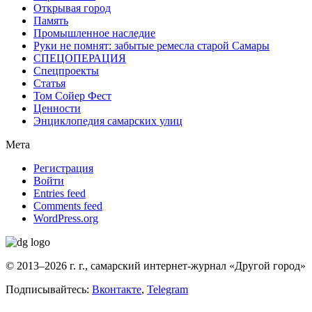
Открывая город
Память
Промышленное наследие
Руки не помнят: забытые ремесла старой Самары
СПЕЦОПЕРАЦИЯ
Спецпроекты
Статья
Том Сойер Фест
Ценности
Энциклопедия самарских улиц
Мета
Регистрация
Войти
Entries feed
Comments feed
WordPress.org
© 2013–2026 г. г., самарский интернет-журнал «Другой город»
Подписывайтесь:
Вконтакте
,
Telegram