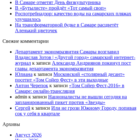
В Самаре отметят День физкультурника
В «Бутылисте» пройдёт «Тот самый своп»
Роспотребнадзор: качество воды на самарских пляжах
улучшилось
На трансформаторной будке в Самаре расцветёт
Аленький цветочек
Свежие комментарии
Департамент экономразвития Самары возглавил
Владислав Зотов | «Другой город» самарский интернет-
журнал
к записи
Александр Андриянов покинул пост
главы департамента экономразвития
Юлиана
к записи
Московский «столярный десант»
посетит «Том Сойер Фест» в эти выходные
Антон Черепок
к записи
«Том Сойер Фест-2016» в
Самаре: онлайн-трансляция
admin
к записи
Националисты не вышли сегодня на
запланированный пикет против «Звезды»
Сергей
к записи
Или не грози Южному Городу, попивая
сок у себя в квартале
Архивы
Август 2026