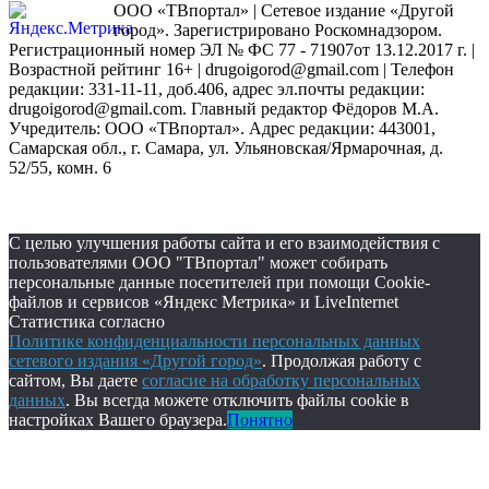
ООО «ТВпортал» | Сетевое издание «Другой
город». Зарегистрировано Роскомнадзором.
Регистрационный номер ЭЛ № ФС 77 - 71907от 13.12.2017 г. |
Возрастной рейтинг 16+ | drugoigorod@gmail.com
| Телефон
редакции: 331-11-11, доб.406, адрес эл.почты редакции:
drugoigorod@gmail.com. Главный редактор Фёдоров М.А.
Учредитель: ООО «ТВпортал». Адрес редакции: 443001,
Самарская обл., г. Самара, ул. Ульяновская/Ярмарочная, д.
52/55, комн. 6
С целью улучшения работы сайта и его взаимодействия с
пользователями ООО "ТВпортал" может собирать
персональные данные посетителей при помощи Cookie-
файлов и сервисов «Яндекс Метрика» и LiveInternet
Статистика согласно
Политике конфиденциальности персональных данных
сетевого издания «Другой город»
. Продолжая работу с
сайтом, Вы даете
согласие на обработку персональных
данных
. Вы всегда можете отключить файлы cookie в
настройках Вашего браузера.
Понятно