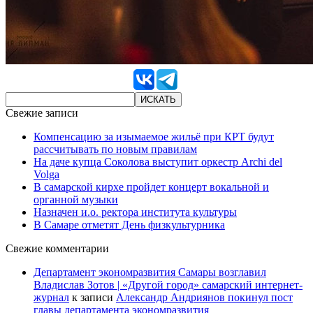
Свежие записи
Компенсацию за изымаемое жильё при КРТ будут
рассчитывать по новым правилам
На даче купца Соколова выступит оркестр Archi del
Volga
В самарской кирхе пройдет концерт вокальной и
органной музыки
Назначен и.о. ректора института культуры
В Самаре отметят День физкультурника
Свежие комментарии
Департамент экономразвития Самары возглавил
Владислав Зотов | «Другой город» самарский интернет-
журнал
к записи
Александр Андриянов покинул пост
главы департамента экономразвития