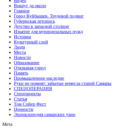
Видео
Вокруг да около
Главное
Город Куйбышев. Трудовой подвиг
Губернская летопись
Детство в запасной столице
Изъятие для муниципальных нужд
Истории
Культурный слой
Люди
Места
Новости
Образование
Открывая город
Память
Промышленное наследие
Руки не помнят: забытые ремесла старой Самары
СПЕЦОПЕРАЦИЯ
Спецпроекты
Статья
Том Сойер Фест
Ценности
Энциклопедия самарских улиц
Мета