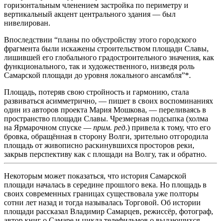
горизонтальным членением застройка по периметру и
вертикальный акцент центрального здания — был
нивелирован.
Впоследствии “планы по обустройству этого городского
фрагмента были искажены строительством площади Славы,
лишившей его глобального градостроительного значения, как
функционального, так и художественного, низведя роль
Самарской площади до уровня локального ансамбля”*.
Площадь, потеряв свою стройность и гармонию, стала
развиваться асимметрично, — пишет в своих воспоминаниях
один из авторов проекта Мария Мошкова, — переливаясь в
пространство площади Славы. Чрезмерная подсыпка (холма
на Ярмарочном спуске —
прим. ред
.) привела к тому, что его
бровка, обращённая в сторону Волги, зрительно отгородила
площадь от живописно раскинувшихся просторов реки,
закрыв перспективу как с площади на Волгу, так и обратно.
Некоторым может показаться, что история Самарской
площади началась в середине прошлого века. Но площадь в
своих современных границах существовала уже полторы
сотни лет назад и тогда называлась Торговой. Об истории
площади рассказал Владимир Самарцев, режиссёр, фотограф,
автор книг о Самаре и цикла телефильмов о выдающихся