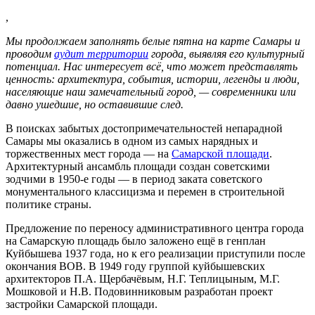
,
Мы продолжаем заполнять белые пятна на карте Самары и
проводим
аудит территории
города, выявляя его культурный
потенциал. Нас интересует всё, что может представлять
ценность: архитектура, события, истории, легенды и люди,
населяющие наш замечательный город, — современники или
давно ушедшие, но оставившие след.
В поисках забытых достопримечательностей непарадной
Самары мы оказались в одном из самых нарядных и
торжественных мест города — на
Самарской площади
.
Архитектурный ансамбль площади создан советскими
зодчими в 1950-е годы — в период заката советского
монументального классицизма и перемен в строительной
политике страны.
Предложение по переносу административного центра города
на Самарскую площадь было заложено ещё в генплан
Куйбышева 1937 года, но к его реализации приступили после
окончания ВОВ. В 1949 году группой куйбышевских
архитекторов П.А. Щербачёвым, Н.Г. Теплицыным, М.Г.
Мошковой и Н.В. Подовинниковым разработан проект
застройки Самарской площади.