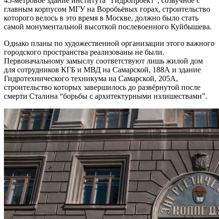
45-метровое здание института “Гидропроект”, созвучное с
главным корпусом МГУ на Воробьёвых горах, строительство
которого велось в это время в Москве, должно было стать
самой монументальной высоткой послевоенного Куйбышева.
Однако планы по художественной организации этого важного
городского пространства реализованы не были.
Первоначальному замыслу соответствуют лишь жилой дом
для сотрудников КГБ и МВД на Самарской, 188А и здание
Гидротехнического техникума на Самарской, 205А,
строительство которых завершилось до развёрнутой после
смерти Сталина “борьбы с архитектурными излишествами”.