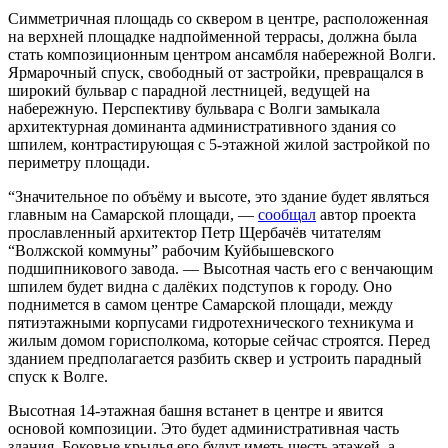
Симметричная площадь со сквером в центре, расположенная
на верхней площадке надпойменной террасы, должна была
стать композиционным центром ансамбля набережной Волги.
Ярмарочный спуск, свободный от застройки, превращался в
широкий бульвар с парадной лестницей, ведущей на
набережную. Перспективу бульвара с Волги замыкала
архитектурная доминанта административного здания со
шпилем, контрастирующая с 5-этажной жилой застройкой по
периметру площади.
“Значительное по объёму и высоте, это здание будет являться
главным на Самарской площади, —
сообщал
автор проекта
прославленный архитектор Петр Щербачёв читателям
“Волжской коммуны” рабочим Куйбышевского
подшипникового завода. — Высотная часть его с венчающим
шпилем будет видна с далёких подступов к городу. Оно
поднимется в самом центре Самарской площади, между
пятиэтажными корпусами гидротехнического техникума и
жилым домом горисполкома, которые сейчас строятся. Перед
зданием предполагается разбить сквер и устроить парадный
спуск к Волге.
Высотная 14-этажная башня встанет в центре и явится
основой композиции. Это будет административная часть
здания. Боковые крылья его будут иметь шесть этажей, а