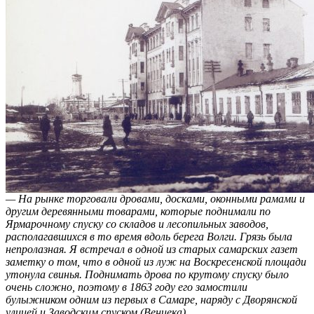
— На рынке торговали дровами, досками, оконными рамами и
другим деревянными товарами, которые поднимали по
Ярмарочному спуску со складов и лесопильных заводов,
располагавшихся в то время вдоль берега Волги. Грязь была
непролазная. Я встречал в одной из старых самарских газет
заметку о том, что в одной из луж на Воскресенской площади
утонула свинья. Поднимать дрова по крутому спуску было
очень сложно, поэтому в 1863 году его замостили
булыжником одним из первых в Самаре, наряду с Дворянской
улицей и Заводским спуском (Венцека).