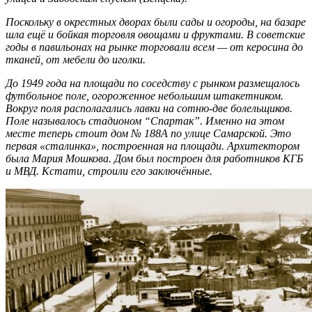
Поскольку в окрестных дворах были сады и огороды, на базаре
шла ещё и бойкая торговля овощами и фруктами. В советские
годы в павильонах на рынке торговали всем — от керосина до
тканей, от мебели до иголки.
До 1949 года на площади по соседству с рынком размещалось
футбольное поле, огороженное небольшим штакетником.
Вокруг поля располагались лавки на сотню-две болельщиков.
Поле называлось стадионом “Спартак”. Именно на этом
месте теперь стоит дом № 188А по улице Самарской. Это
первая «сталинка», построенная на площади. Архитектором
была Мария Мошкова. Дом был построен для работников КГБ
и МВД. Кстати, строили его заключённые.