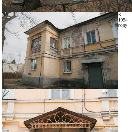
К
1954
году