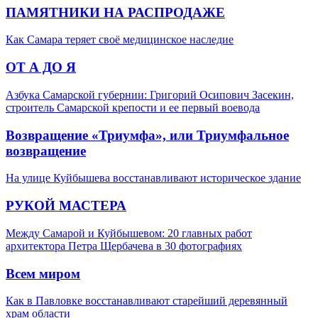
ПАМЯТНИКИ НА РАСПРОДАЖЕ
Как Самара теряет своё медицинское наследие
ОТ А ДО Я
Азбука Самарской губернии: Григорий Осипович Засекин,
строитель Самарской крепости и ее первый воевода
Возвращение «Триумфа», или Триумфальное
возвращение
На улице Куйбышева восстанавливают историческое здание
РУКОЙ МАСТЕРА
Между Самарой и Куйбышевом: 20 главных работ
архитектора Петра Щербачева в 30 фотографиях
Всем миром
Как в Павловке восстанавливают старейший деревянный
храм области