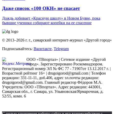
Даже список «100 ОКН» не спасает
Дождь добивает «Красную школу» в Новом Буяне, пока
бывшие ученики собирают копейки на ее спасение
© 2013–2026 г. г., самарский интернет-журнал «Другой город»
Подписывайтесь:
Вконтакте
,
Telegram
ООО «ТВпортал» | Сетевое издание «Другой
город». Зарегистрировано Роскомнадзором.
Регистрационный номер ЭЛ № ФС 77 - 71907от 13.12.2017 г. |
Возрастной рейтинг 16+ | drugoigorod@gmail.com
| Телефон
редакции: 331-11-11, доб.406, адрес эл.почты редакции:
drugoigorod@gmail.com. Главный редактор Фёдоров М.А.
Учредитель: ООО «ТВпортал». Адрес редакции: 443001,
Самарская обл., г. Самара, ул. Ульяновская/Ярмарочная, д.
52/55, комн. 6
С целью улучшения работы сайта и его взаимодействия с