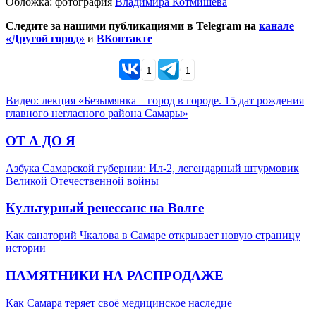
Обложка: фотография
Владимира Котмишева
Следите за нашими публикациями в Telegram на
канале
«Другой город»
и
ВКонтакте
1
1
Видео: лекция «Безымянка – город в городе. 15 дат рождения
главного негласного района Самары»
ОТ А ДО Я
Азбука Самарской губернии: Ил-2, легендарный штурмовик
Великой Отечественной войны
Культурный ренессанс на Волге
Как санаторий Чкалова в Самаре открывает новую страницу
истории
ПАМЯТНИКИ НА РАСПРОДАЖЕ
Как Самара теряет своё медицинское наследие