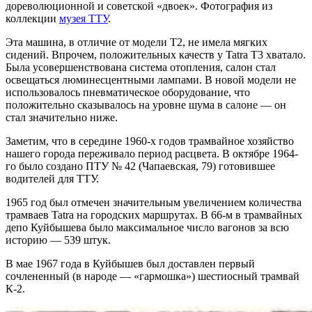
дореволюционной и советской «двоек». Фотография из
коллекции
музея ТТУ
.
Эта машина, в отличие от модели Т2, не имела мягких
сидений. Впрочем, положительных качеств у Tatra T3 хватало.
Была усовершенствована система отопления, салон стал
освещаться люминесцентными лампами. В новой модели не
использовалось пневматическое оборудование, что
положительно сказывалось на уровне шума в салоне — он
стал значительно ниже.
Заметим, что в середине 1960-х годов трамвайное хозяйство
нашего города переживало период расцвета. В октябре 1964-
го было создано ПТУ № 42 (Чапаевская, 79) готовившее
водителей для ТТУ.
1965 год был отмечен значительным увеличением количества
трамваев Tatra на городских маршрутах. В 66-м в трамвайных
депо Куйбышева было максимальное число вагонов за всю
историю — 539 штук.
В мае 1967 года в Куйбышев был доставлен первый
сочлененный (в народе — «гармошка») шестиоcный трамвай
К-2.