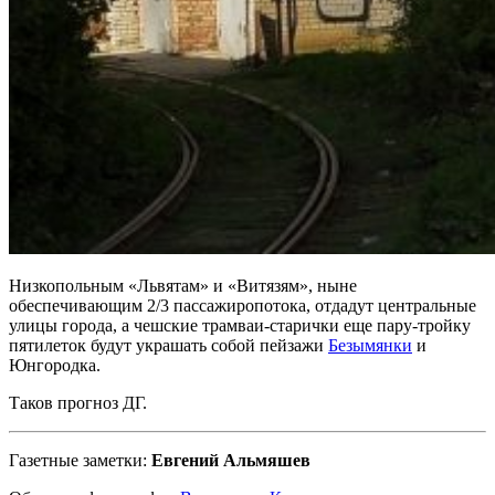
Низкопольным «Львятам» и «Витязям», ныне
обеспечивающим 2/3 пассажиропотока, отдадут центральные
улицы города, а чешские трамваи-старички еще пару-тройку
пятилеток будут украшать собой пейзажи
Безымянки
и
Юнгородка.
Таков прогноз ДГ.
Газетные заметки:
Евгений Альмяшев