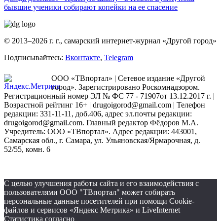
бывшие ученики собирают копейки на ее спасение
© 2013–2026 г. г., самарский интернет-журнал «Другой город»
Подписывайтесь:
Вконтакте
,
Telegram
ООО «ТВпортал» | Сетевое издание «Другой
город». Зарегистрировано Роскомнадзором.
Регистрационный номер ЭЛ № ФС 77 - 71907от 13.12.2017 г. |
Возрастной рейтинг 16+ | drugoigorod@gmail.com
| Телефон
редакции: 331-11-11, доб.406, адрес эл.почты редакции:
drugoigorod@gmail.com. Главный редактор Фёдоров М.А.
Учредитель: ООО «ТВпортал». Адрес редакции: 443001,
Самарская обл., г. Самара, ул. Ульяновская/Ярмарочная, д.
52/55, комн. 6
С целью улучшения работы сайта и его взаимодействия с
пользователями ООО "ТВпортал" может собирать
персональные данные посетителей при помощи Cookie-
файлов и сервисов «Яндекс Метрика» и LiveInternet
Статистика согласно