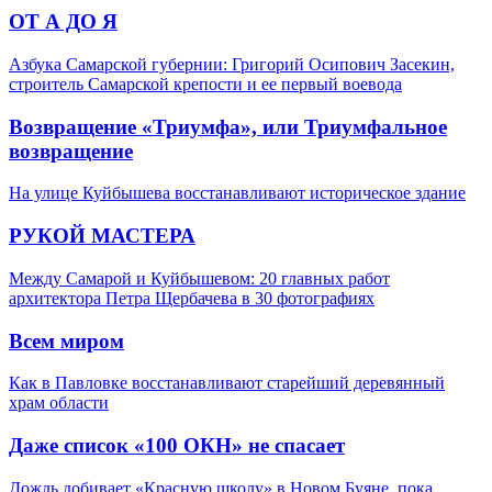
ОТ А ДО Я
Азбука Самарской губернии: Григорий Осипович Засекин,
строитель Самарской крепости и ее первый воевода
Возвращение «Триумфа», или Триумфальное
возвращение
На улице Куйбышева восстанавливают историческое здание
РУКОЙ МАСТЕРА
Между Самарой и Куйбышевом: 20 главных работ
архитектора Петра Щербачева в 30 фотографиях
Всем миром
Как в Павловке восстанавливают старейший деревянный
храм области
Даже список «100 ОКН» не спасает
Дождь добивает «Красную школу» в Новом Буяне, пока