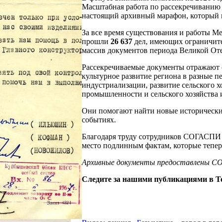
Масштабная работа по рассекречиванию 
настоящий архивный марафон, который к
За все время существования и работы М
прошли
26 637
дел, имеющих ограничите
массив документов периода Великой От
Рассекречиваемые документы отражают 
культурное развитие региона в разные 
индустриализации, развитие сельского х
промышленности и сельского хозяйства и
Они помогают найти новые исторически
событиях.
Благодаря труду сотрудников СОГАСПИ б
место подлинным фактам, которые тепе
Архивные документы предоставлены 
Следите за нашими публикациями в Te