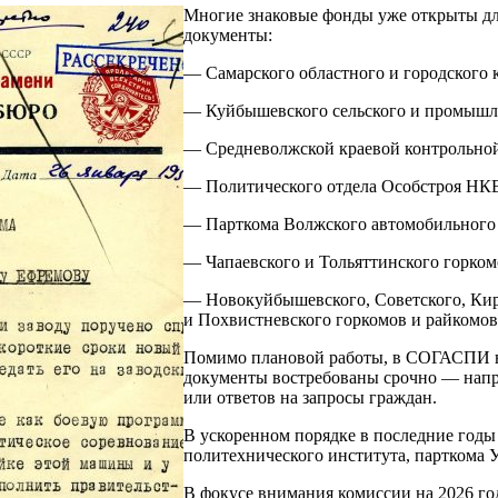
Многие знаковые фонды уже открыты для
документы:
— Самарского областного и городского
— Куйбышевского сельского и промыш
— Средневолжской краевой контрольно
— Политического отдела Особстроя Н
— Парткома Волжского автомобильного 
— Чапаевского и Тольяттинского горк
— Новокуйбышевского, Советского, Киро
и Похвистневского горкомов и райкомов
Помимо плановой работы, в СОГАСПИ ве
документы востребованы срочно — напри
или ответов на запросы граждан.
В ускоренном порядке в последние го
политехнического института, парткома 
В фокусе внимания комиссии на 2026 г