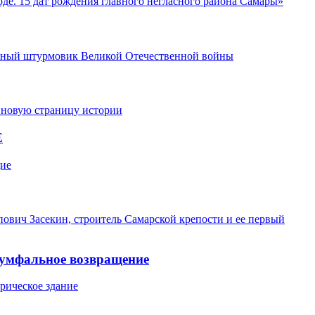
оде. 15 дат рождения главного негласного района Самары»
арный штурмовик Великой Отечественной войны
 новую страницу истории
Е
дие
ович Засекин, строитель Самарской крепости и ее первый
умфальное возвращение
рическое здание