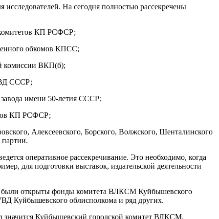
 исследователей. На сегодня полностью рассекречены
 комитетов КП РСФСР;
ленного обкомов КПСС;
й комиссии ВКП(б);
КВД СССР;
завода имени 50-летия СССР;
омов КП РСФСР;
вского, Алексеевского, Борского, Волжского, Шенталинского
 партии.
дется оперативное рассекречивание. Это необходимо, когда
мер, для подготовки выставок, издательской деятельности
ды были открыты фонды комитета ВЛКСМ Куйбышевского
УВД Куйбышевского облисполкома и ряд других.
од значится Куйбышевский городской комитет ВЛКСМ.