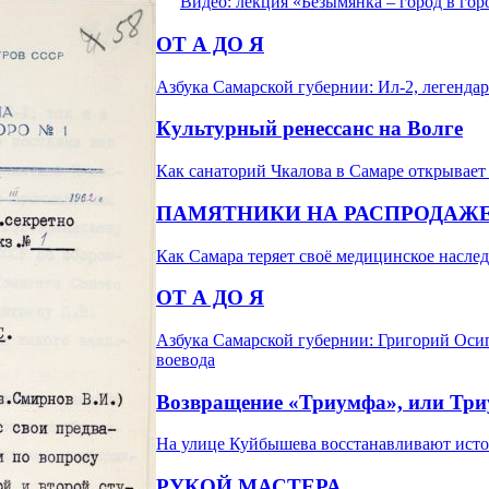
Видео: лекция «Безымянка – город в гор
ОТ А ДО Я
Азбука Самарской губернии: Ил-2, легенд
Культурный ренессанс на Волге
Как санаторий Чкалова в Самаре открывает
ПАМЯТНИКИ НА РАСПРОДАЖ
Как Самара теряет своё медицинское насле
ОТ А ДО Я
Азбука Самарской губернии: Григорий Осип
воевода
Возвращение «Триумфа», или Три
На улице Куйбышева восстанавливают исто
РУКОЙ МАСТЕРА