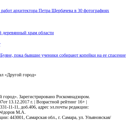
работ архитектора Петра Щербачева в 30 фотографиях
й деревянный храм области
т
Буяне, пока бывшие ученики собирают копейки на ее спасение
нал «Другой город»
 город». Зарегистрировано Роскомнадзором.
т 13.12.2017 г. | Возрастной рейтинг 16+ |
331-11-11, доб.406, адрес эл.почты редакции:
Фёдоров М.А.
и: 443001, Самарская обл., г. Самара, ул. Ульяновская/