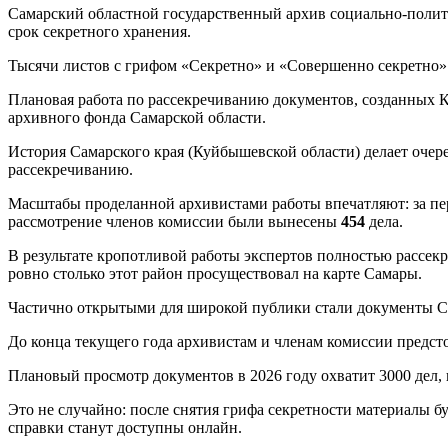
Самарский областной государственный архив социально-поли
срок секретного хранения.
Тысячи листов с грифом «Секретно» и «Совершенно секретно» т
Плановая работа по рассекречиванию документов, созданных 
архивного фонда Самарской области.
История Самарского края (Куйбышевской области) делает очер
рассекречиванию.
Масштабы проделанной архивистами работы впечатляют: за пе
рассмотрение членов комиссии были вынесены
454
дела.
В результате кропотливой работы экспертов полностью рассе
ровно столько этот район просуществовал на карте Самары.
Частично открытыми для широкой публики стали документы Сы
До конца текущего года архивистам и членам комиссии предсто
Плановый просмотр документов в 2026 году охватит 3000 дел,
Это не случайно: после снятия грифа секретности материалы б
справки станут доступны онлайн.