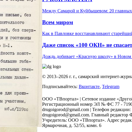
Между Самарой и Куйбышевом: 20 главных 
Всем миром
Как в Павловке восстанавливают старейши
Даже список «100 ОКН» не спасае
Дождь добивает «Красную школу» в Новом 
© 2013–2026 г. г., самарский интернет-жур
Подписывайтесь:
Вконтакте
,
Telegram
ООО «ТВпортал» | Сетевое издание «Другой
Регистрационный номер ЭЛ № ФС 77 - 71907о
drugoigorod@gmail.com
| Телефон редакции: 
drugoigorod@gmail.com. Главный редактор 
Учредитель: ООО «ТВпортал». Адрес редакци
Ярмарочная, д. 52/55, комн. 6