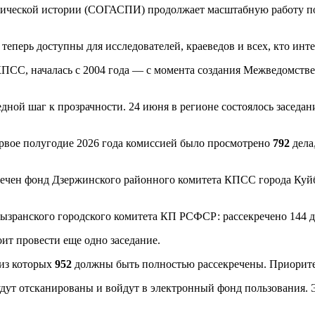
тической истории (СОГАСПИ) продолжает масштабную работу по
еперь доступны для исследователей, краеведов и всех, кто инт
КПСС, началась с 2004 года — с момента создания Межведомств
едной шаг к прозрачности. 24 июня в регионе состоялось засед
рвое полугодие 2026 года комиссией было просмотрено
792
дела
кречен фонд Дзержинского районного комитета КПСС города Куй
зранского городского комитета КП РСФСР: рассекречено 144 де
ит провести еще одно заседание.
 из которых
952
должны быть полностью рассекречены. Приорите
удут отсканированы и войдут в электронный фонд пользования. 