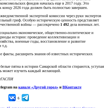
комсомольских фондов началась еще в 2017 году. Это
 концу 2026 года должен быть полностью завершен.
ежведомственной экспертной комиссии через руки экспертов
льный гриф. Особую историческую ценность представляет
ечественной войны — рассекречено
1 492
дела военных лет.
социально-экономическое, общественно-политическое и
периоды истории: проведение коллективизации и
озяйства, военные годы, восстановление и развитие
 т.д.
е факты, расширить знания об известных исторических
елые пятна в истории Самарской области стираются, уступая
рь может изучить каждый желающий.
СОГАСПИ
legram на
канале «Другой город»
и
ВКонтакте
6