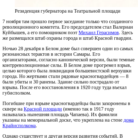
Резиденция губернатора на Театральной площади
7 ноября там прошло первое заседание только что созданного
революционного комитета. Его председателем стал Валериан
Куйбышев, а его помощником поэт
Михаил Герасимов
. Здесь
же размещался штаб охраны города и штаб Красной гвардии.
Ночью 28 декабря в Белом доме был совершен один из самых
резонансных терактов в истории Самары. Его
организаторами, согласно канонической версии, были темные
контрреволюционные силы. В Белом доме прогремел взрыв,
целью которого была ликвидация большевистской верхушки
города. Но жертвами стали рядовые красногвардейцев — 8
были убиты и 30 ранены. Здание сильно пострадало от
взрыва. После его восстановления в 1920 году туда въехал
губисполком.
Погибшие при взрыве красногвардейцы были захоронены в
сквере на
Красной площади
(именно так в 1917 году
называлась нынешняя площадь Чапаева). Их фамилии
указаны на мемориальной доске, что укреплена на стене
дома
Крайисполкома
.
Однако существует и другая версия развития событий. В