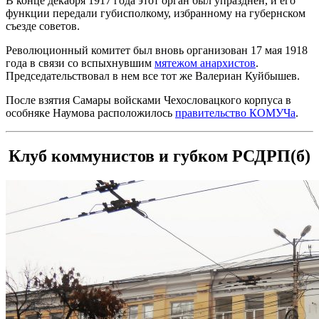
В конце декабря 1917 года этот орган был упразднен, и его
функции передали губисполкому, избранному на губернском
съезде советов.
Революционный комитет был вновь организован 17 мая 1918
года в связи со вспыхнувшим
мятежом анархистов
.
Председательствовал в нем все тот же Валериан Куйбышев.
После взятия Самары войсками Чехословацкого корпуса в
особняке Наумова расположилось
правительство КОМУЧа
.
Клуб коммунистов и губком РСДРП(б)