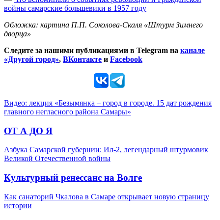
войны самарские большевики в 1957 году
Обложка: картина П.П. Соколова-Скаля «Штурм Зимнего
дворца»
Следите за нашими публикациями в Telegram на
канале
«Другой город»
,
ВКонтакте
и
Facebook
Видео: лекция «Безымянка – город в городе. 15 дат рождения
главного негласного района Самары»
ОТ А ДО Я
Азбука Самарской губернии: Ил-2, легендарный штурмовик
Великой Отечественной войны
Культурный ренессанс на Волге
Как санаторий Чкалова в Самаре открывает новую страницу
истории