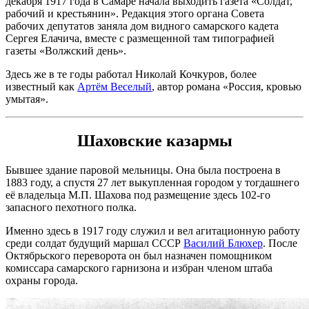
декабря 1917 года в Самаре начала выходить газета «Солдат,
рабочий и крестьянин». Редакция этого органа Совета
рабочих депутатов заняла дом видного самарского кадета
Сергея Елачича, вместе с размещенной там типографией
газеты «Волжский день».
Здесь же в те годы работал Николай Кочкуров, более
известный как
Артём Веселый
, автор романа «Россия, кровью
умытая».
Шаховские казармы
Бывшее здание паровой мельницы. Она была построена в
1883 году, а спустя 27 лет выкупленная городом у тогдашнего
её владельца М.П. Шахова под размещение здесь 102-го
запасного пехотного полка.
Именно здесь в 1917 году служил и вел агитационную работу
среди солдат будущий маршал СССР
Василий Блюхер
. После
Октябрьского переворота он был назначен помощником
комиссара самарского гарнизона и избран членом штаба
охраны города.