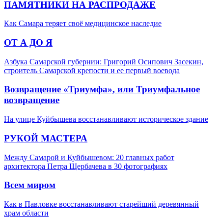
ПАМЯТНИКИ НА РАСПРОДАЖЕ
Как Самара теряет своё медицинское наследие
ОТ А ДО Я
Азбука Самарской губернии: Григорий Осипович Засекин,
строитель Самарской крепости и ее первый воевода
Возвращение «Триумфа», или Триумфальное
возвращение
На улице Куйбышева восстанавливают историческое здание
РУКОЙ МАСТЕРА
Между Самарой и Куйбышевом: 20 главных работ
архитектора Петра Щербачева в 30 фотографиях
Всем миром
Как в Павловке восстанавливают старейший деревянный
храм области