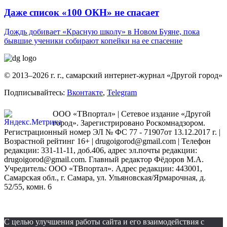
Даже список «100 ОКН» не спасает
Дождь добивает «Красную школу» в Новом Буяне, пока
бывшие ученики собирают копейки на ее спасение
© 2013–2026 г. г., самарский интернет-журнал «Другой город»
Подписывайтесь:
Вконтакте
,
Telegram
ООО «ТВпортал» | Сетевое издание «Другой
город». Зарегистрировано Роскомнадзором.
Регистрационный номер ЭЛ № ФС 77 - 71907от 13.12.2017 г. |
Возрастной рейтинг 16+ | drugoigorod@gmail.com
| Телефон
редакции: 331-11-11, доб.406, адрес эл.почты редакции:
drugoigorod@gmail.com. Главный редактор Фёдоров М.А.
Учредитель: ООО «ТВпортал». Адрес редакции: 443001,
Самарская обл., г. Самара, ул. Ульяновская/Ярмарочная, д.
52/55, комн. 6
С целью улучшения работы сайта и его взаимодействия с