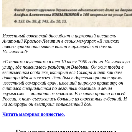
Известный советский диссидент и церковный писатель
Анатолий Краснов-Левитин в своих мемуарах «В поисках
нового града» описывает визит в архиерейской дом на
Ульяновской:
«С такими чувствами я шел 10 июля 1960 года на Ульяновскую
улицу, где помещалась резиденция Владыки. Он жил тогда в
великолепном особняке, который вся Самара знает как дом
доктора Маслаковского. Это был в дореволюционное время
известный самарский врач, имевший широкую практику; он
считался специалистом по легочным болезням и лечил
«кумысом» — лошадиным молоком. Его слава прошла по всей
России, к нему съезжались больные из окрестных губерний. И
на гонорары он выстроил великолепный дом.
Читать материал полностью.
Где жили знаменитые самарцы