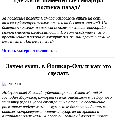
полвека назад?
За последние полвека Самара разрослась вширь на сотни
тысяч кубометров жилья и ввысь на десятки этажей. На
бывших колхозных и совхозных полях восходят микрорайоны
разной степени комфортности. Но вот представление о
престижных и удобных локациях для жизни практически не
изменились. Или изменились?
Читать материал полностью.
Зачем ехать в Йошкар-Олу и как это
сделать
Набережные! Бывший губернатор республики Марий Эл,
господин Маркелов, который сейчас отдыхает в Лефортово
за взятку (брал), успел отстроить в столице совершенно
роскошные набережные — кукольные дома со сводчатыми
окнами, островерхими башнями, зубцами на крышах и
ажурными балконами. И вроде бы голимый новодел, тогда