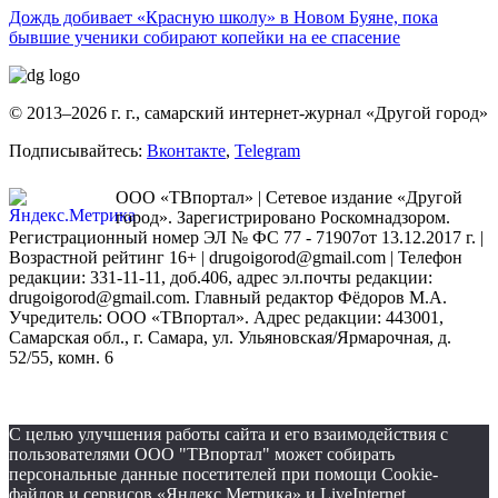
Дождь добивает «Красную школу» в Новом Буяне, пока
бывшие ученики собирают копейки на ее спасение
© 2013–2026 г. г., самарский интернет-журнал «Другой город»
Подписывайтесь:
Вконтакте
,
Telegram
ООО «ТВпортал» | Сетевое издание «Другой
город». Зарегистрировано Роскомнадзором.
Регистрационный номер ЭЛ № ФС 77 - 71907от 13.12.2017 г. |
Возрастной рейтинг 16+ | drugoigorod@gmail.com
| Телефон
редакции: 331-11-11, доб.406, адрес эл.почты редакции:
drugoigorod@gmail.com. Главный редактор Фёдоров М.А.
Учредитель: ООО «ТВпортал». Адрес редакции: 443001,
Самарская обл., г. Самара, ул. Ульяновская/Ярмарочная, д.
52/55, комн. 6
С целью улучшения работы сайта и его взаимодействия с
пользователями ООО "ТВпортал" может собирать
персональные данные посетителей при помощи Cookie-
файлов и сервисов «Яндекс Метрика» и LiveInternet