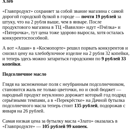
Хлеб
«Главпродукт» сохраняет за собой звание магазина с самой
дорогой городской булкой в городе —
почти 19 рублей
за
штуку, что на 2 рубля выше, чем в январе. После
продуктового магазина в ТЦ «Вавилон» идут «Пчёлка» и
«Пятерочка», тут цена тоже здорово выросла, хотя осталась
конкурентоспособной.
А вот «Ашан» в «Космопорте» решил порвать конкурентов и
снизил цену на хлебобулочное изделие на 2 рубля 32 копейки,
и теперь здесь можно затариться городскими по
9 рублей 33
копейки
.
Подсолнечное масло
Глядя на заснеженные поля с неубранным подсолнечником,
становится жаль не только цветочки, но и свой бюджет —
народный продукт неуклонно дорожает который год подряд
серьёзными темпами, а в «Перекрёстке» на Дачной бутылка
подсолнечного масла теперь стоит
135 рублей
, подорожав с
января на 26 рублей.
Самая низкая цена за бутылку масла «Злато» оказалась в
«Главпродукте» —
105 рублей 99 копеек
.