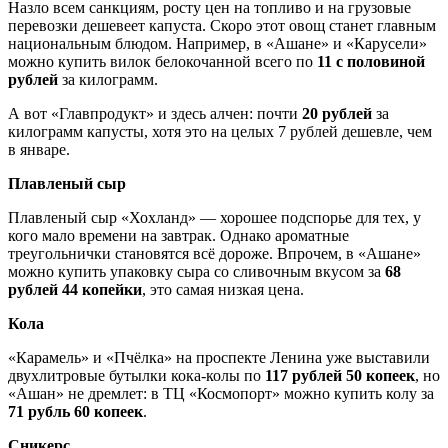
Назло всем санкциям, росту цен на топливо и на грузовые
перевозки дешевеет капуста. Скоро этот овощ станет главным
национальным блюдом. Например, в «Ашане» и «Карусели»
можно купить вилок белокочанной всего по
11 с половиной
рублей
за килограмм.
А вот «Главпродукт» и здесь алчен: почти
20 рублей
за
килограмм капусты, хотя это на целых 7 рублей дешевле, чем
в январе.
Плавленый сыр
Плавленый сыр «Хохланд» — хорошее подспорье для тех, у
кого мало времени на завтрак. Однако ароматные
треугольнички становятся всё дороже. Впрочем, в «Ашане»
можно купить упаковку сыра со сливочным вкусом за
68
рублей 44 копейки
, это самая низкая цена.
Кола
«Карамель» и «Пчёлка» на проспекте Ленина уже выставили
двухлитровые бутылки кока-колы по
117 рублей 50 копеек
, но
«Ашан» не дремлет: в ТЦ «Космопорт» можно купить колу за
71 рубль 60 копеек
.
Сникерс