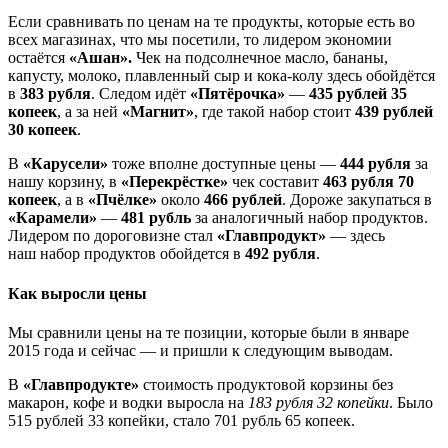
Если сравнивать по ценам на те продукты, которые есть во
всех магазинах, что мы посетили, то лидером экономии
остаётся
«Ашан».
Чек на подсолнечное масло, бананы,
капусту, молоко, плавленный сыр и кока-колу здесь обойдётся
в
383 рубля
. Следом идёт
«Пятёрочка»
—
435 рублей 35
копеек
, а за ней
«Магнит»
, где такой набор стоит
439 рублей
30 копеек
.
В
«Карусели»
тоже вполне доступные цены —
444 рубля
за
нашу корзину, в
«Перекрёстке»
чек составит
463 рубля 70
копеек
, а в
«Пчёлке»
около
466 рублей
. Дороже закупаться в
«Карамели»
—
481 рубль
за аналогичный набор продуктов.
Лидером по дороговизне стал
«Главпродукт»
— здесь
наш набор продуктов обойдется в
492 рубля
.
Как выросли цены
Мы сравнили цены на те позиции, которые были в январе
2015 года и сейчас — и пришли к следующим выводам.
В
«Главпродукте»
стоимость продуктовой корзины без
макарон, кофе и водки выросла на
183 рубля 32 копейки
. Было
515 рублей 33 копейки, стало 701 рубль 65 копеек.