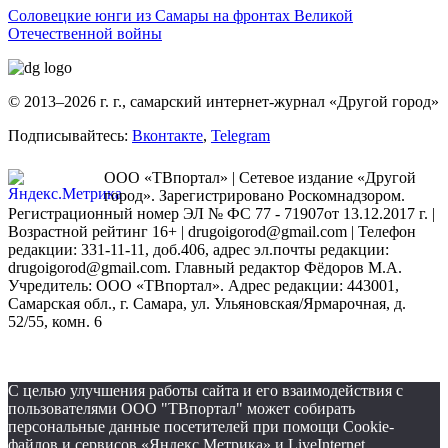
Соловецкие юнги из Самары на фронтах Великой
Отечественной войны
© 2013–2026 г. г., самарский интернет-журнал «Другой город»
Подписывайтесь:
Вконтакте
,
Telegram
ООО «ТВпортал» | Сетевое издание «Другой
город». Зарегистрировано Роскомнадзором.
Регистрационный номер ЭЛ № ФС 77 - 71907от 13.12.2017 г. |
Возрастной рейтинг 16+ | drugoigorod@gmail.com
| Телефон
редакции: 331-11-11, доб.406, адрес эл.почты редакции:
drugoigorod@gmail.com. Главный редактор Фёдоров М.А.
Учредитель: ООО «ТВпортал». Адрес редакции: 443001,
Самарская обл., г. Самара, ул. Ульяновская/Ярмарочная, д.
52/55, комн. 6
С целью улучшения работы сайта и его взаимодействия с
пользователями ООО "ТВпортал" может собирать
персональные данные посетителей при помощи Cookie-
файлов и сервисов «Яндекс Метрика» и LiveInternet