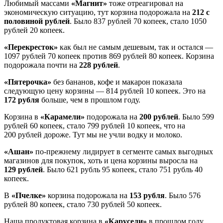
Любимый массами
«Магнит»
тоже отреагировал на
экономическую ситуацию, тут корзина подорожала на
212 с
половиной рублей
. Было 837 рублей 70 копеек, стало 1050
рублей 20 копеек.
«Перекресток»
как был не самым дешевым, так и остался —
1097 рублей 70 копеек против 869 рублей 80 копеек. Корзина
подорожала почти на
228 рублей
.
«Пятерочка»
без бананов, кофе и макарон показала
следующую цену корзины — 814 рублей 10 копеек. Это на
172 рубля
больше, чем в прошлом году.
Корзина в
«Карамели»
подорожала на
200 рублей
. Было 599
рублей 60 копеек, стало 799 рублей 10 копеек, что на
200 рублей дороже. Тут мы не учли водку и молоко.
«Ашан»
по-прежнему лидирует в сегменте самых выгодных
магазинов для покупок, хоть и цена корзины выросла на
129 рублей
. Было 621 рубль 95 копеек, стало 751 рубль 40
копеек.
В
«Пчелке»
корзина подорожала на
153 рубля
. Было 576
рублей 80 копеек, стало 730 рублей 50 копеек.
Наша продуктовая корзина в
«Карусели»
в прошлом году