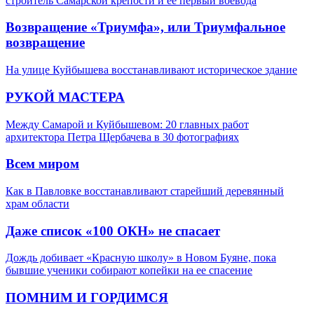
строитель Самарской крепости и ее первый воевода
Возвращение «Триумфа», или Триумфальное
возвращение
На улице Куйбышева восстанавливают историческое здание
РУКОЙ МАСТЕРА
Между Самарой и Куйбышевом: 20 главных работ
архитектора Петра Щербачева в 30 фотографиях
Всем миром
Как в Павловке восстанавливают старейший деревянный
храм области
Даже список «100 ОКН» не спасает
Дождь добивает «Красную школу» в Новом Буяне, пока
бывшие ученики собирают копейки на ее спасение
ПОМНИМ И ГОРДИМСЯ