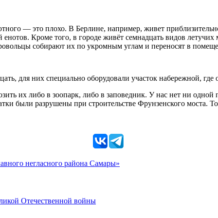
вотного — это плохо. В Берлине, например, живет приблизительн
 енотов. Кроме того, в городе живёт семнадцать видов летучих 
ольцы собирают их по укромным углам и переносят в помещение
цать, для них специально оборудовали участок набережной, где о
ить их либо в зоопарк, либо в заповедник. У нас нет ни одной
хатки были разрушены при строительстве Фрунзенского моста. Т
главного негласного района Самары»
еликой Отечественной войны