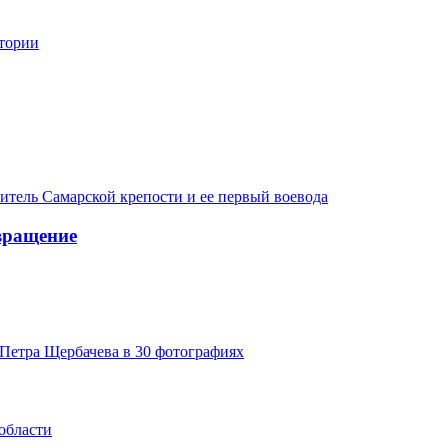
стории
итель Самарской крепости и ее первый воевода
вращение
Петра Щербачева в 30 фотографиях
области