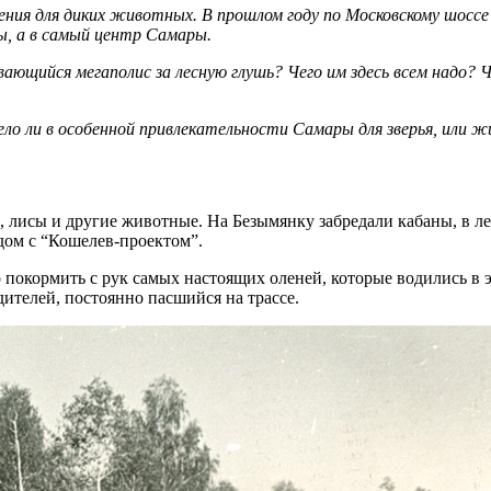
ния для диких животных. В прошлом году по Московскому шосс
ны, а в самый центр Самары.
йся мегаполис за лесную глушь? Чего им здесь всем надо? Что 
дело ли в особенной привлекательности Самары для зверья, или 
, лисы и другие животные. На Безымянку забредали кабаны, в лес
ядом с “Кошелев-проектом”.
покормить с рук самых настоящих оленей, которые водились в э
ителей, постоянно пасшийся на трассе.