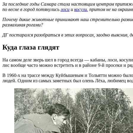
За последние годы Самара стала настоящим центром притяже
по весне в город потянулись
лоси
и
косули
, притом не на окраи
Почему дикие животные принимают наш стремительно развивающи
размахивая рогами?
ДГ постарался разобраться в этих вопросах, заодно выяснив, 
Куда глаза глядят
На самом деле зверь шел в город всегда — кабаны, лоси, косули
лис вообще часто можно встретить и в районе 9-й просеки и р
В 1960-х на трассе между Куйбышевым и Тольятти можно было 
людей. Одним из самых заметных был олень Лёха, любимец вод