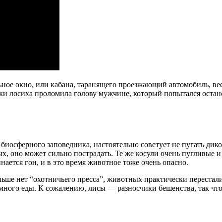
ольное окно, или кабана, таранящего проезжающий автомобиль, в
еки лосиха проломила голову мужчине, который попытался остан
биосферного заповедника, настоятельно советует не пугать дико
х, оно может сильно пострадать. Те же косули очень пугливые и
нается гон, и в это время животное тоже очень опасно.
льше нет “охотничьего пресса”, животных практически перестали
, много еды. К сожалению, лисы — разносчики бешенства, так ч