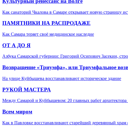
Культурный ренессанс на Волге
Как санаторий Чкалова в Самаре открывает новую страницу и
ПАМЯТНИКИ НА РАСПРОДАЖЕ
Как Самара теряет своё медицинское наследие
ОТ А ДО Я
Азбука Самарской губернии: Григорий Осипович Засекин, стро
Возвращение «Триумфа», или Триумфальное воз
На улице Куйбышева восстанавливают историческое здание
РУКОЙ МАСТЕРА
Между Самарой и Куйбышевом: 20 главных работ архитектора 
Всем миром
Как в Павловке восстанавливают старейший деревянный храм 