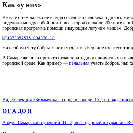
Как «у них»
Вместе с тем далеко не всегда соседство человека и дикого жи
поделили между собой почти весь город) и около 200 поселений
городская программа помощи зимующим летучим мышам. Добров
На особом счету бобры. Считается, что в Берлине их всего трид
В Самаре же пока принято отлавливать диких животных и вывоз
городской среде. Как пример —
печальная
участь бобров, чьи 
Видео: лекция «Безымянка – город в городе. 15 дат рождения 
ОТ А ДО Я
Азбука Самарской губернии: Ил-2, легендарный штурмовик В