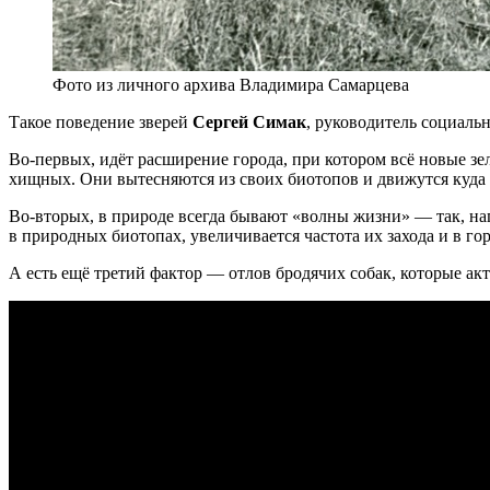
Фото из личного архива Владимира Самарцева
Такое поведение зверей
Сергей Симак
, руководитель социаль
Во-первых, идёт расширение города, при котором всё новые з
хищных. Они вытесняются из своих биотопов и движутся куда гл
Во-вторых, в природе всегда бывают «волны жизни» — так, на
в природных биотопах, увеличивается частота их захода и в гор
А есть ещё третий фактор — отлов бродячих собак, которые ак