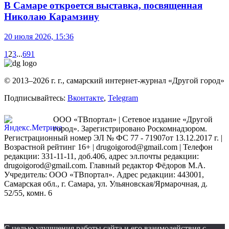
В Самаре откроется выставка, посвященная
Николаю Карамзину
20 июля 2026, 15:36
1
2
3
...
691
© 2013–2026 г. г., самарский интернет-журнал «Другой город»
Подписывайтесь:
Вконтакте
,
Telegram
ООО «ТВпортал» | Сетевое издание «Другой
город». Зарегистрировано Роскомнадзором.
Регистрационный номер ЭЛ № ФС 77 - 71907от 13.12.2017 г. |
Возрастной рейтинг 16+ | drugoigorod@gmail.com
| Телефон
редакции: 331-11-11, доб.406, адрес эл.почты редакции:
drugoigorod@gmail.com. Главный редактор Фёдоров М.А.
Учредитель: ООО «ТВпортал». Адрес редакции: 443001,
Самарская обл., г. Самара, ул. Ульяновская/Ярмарочная, д.
52/55, комн. 6
С целью улучшения работы сайта и его взаимодействия с