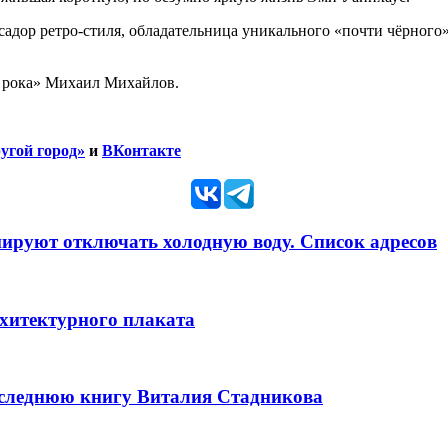
ор ретро-стиля, обладательница уникального «почти чёрного» те
а рока» Михаил Михайлов.
угой город»
и
ВКонтакте
анируют отключать холодную воду. Список адресов
рхитектурного плаката
оследнюю книгу Виталия Стадникова