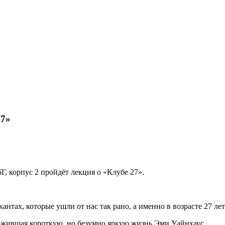
27»
Г, корпус 2 пройдёт лекция о «Клубе 27».
тах, которые ушли от нас так рано, а именно в возрасте 27 лет
рожившая короткую, но безумно яркую жизнь Эми Уайнхаус.