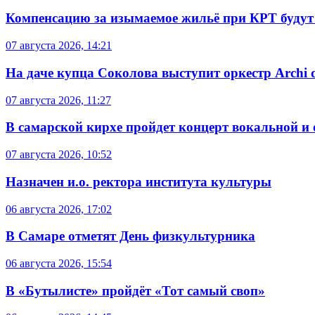
Компенсацию за изымаемое жильё при КРТ будут
07 августа 2026, 14:21
На даче купца Соколова выступит оркестр Archi d
07 августа 2026, 11:27
В самарской кирхе пройдет концерт вокальной и
07 августа 2026, 10:52
Назначен и.о. ректора института культуры
06 августа 2026, 17:02
В Самаре отметят День физкультурника
06 августа 2026, 15:54
В «Бутылисте» пройдёт «Тот самый своп»