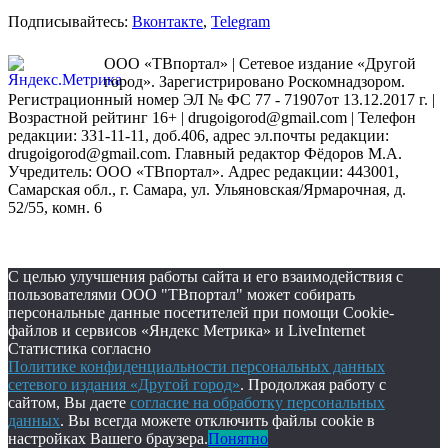
Подписывайтесь:
Вконтакте
,
Telegram
ООО «ТВпортал» | Сетевое издание «Другой
город». Зарегистрировано Роскомнадзором.
Регистрационный номер ЭЛ № ФС 77 - 71907от 13.12.2017 г. |
Возрастной рейтинг 16+ | drugoigorod@gmail.com
| Телефон
редакции: 331-11-11, доб.406, адрес эл.почты редакции:
drugoigorod@gmail.com. Главный редактор Фёдоров М.А.
Учредитель: ООО «ТВпортал». Адрес редакции: 443001,
Самарская обл., г. Самара, ул. Ульяновская/Ярмарочная, д.
52/55, комн. 6
С целью улучшения работы сайта и его взаимодействия с
пользователями ООО "ТВпортал" может собирать
персональные данные посетителей при помощи Cookie-
файлов и сервисов «Яндекс Метрика» и LiveInternet
Статистика согласно
Политике конфиденциальности персональных данных
сетевого издания «Другой город»
. Продолжая работу с
сайтом, Вы даете
согласие на обработку персональных
данных
. Вы всегда можете отключить файлы cookie в
настройках Вашего браузера.
Понятно