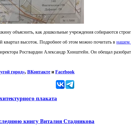
ину объяснить, как дошкольные учреждения собираются строить 
й квартал высоток. Подробнее об этом можно почитать в
нашем 
директора Росгвардии Александр Хинштейн. Он обещал разобрать
угой город»
,
ВКонтакте
и
Facebook
рхитектурного плаката
оследнюю книгу Виталия Стадникова