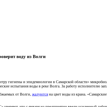
оверит воду из Волги
тру гигиены и эпидемиологии в Самарской области» микробиол
ские испытания воды в реке Волга. За работу исполнителю запл
абжаемых от Волги,
жалуются
на цвет воды из крана. «Самарски
 уверяют, что с января на предприятии ввели усиленный лабора