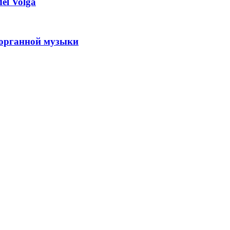
el Volga
 органной музыки