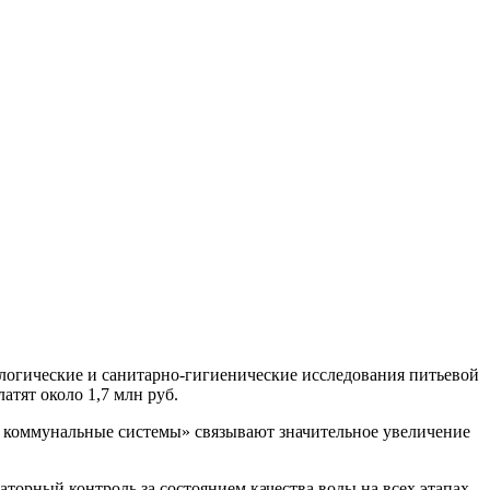
огические и санитарно-гигиенические исследования питьевой
атят около 1,7 млн руб.
е коммунальные системы» связывают значительное увеличение
торный контроль за состоянием качества воды на всех этапах