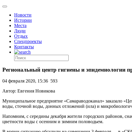
Новости
Истории
Места
Люди
Отдых
Спецпроекты
Контакты
Региональный центр гигиены и эпидемиологии пр
04 февраля 2020, 15:36
593
Автор: Евгения Новикова
Муниципальное предприятие «Самараводоканал» заказало «Цен
воды, сточной воды, донных отложений (ила) и микробиологиче
Напомним, с середины декабря жители городских районов, сн
цветности воды с осенним и зимним половодьем.
В мэрии ситуацию обсудили на совещании 3 февраля — в «СКС»