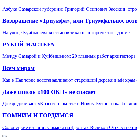
Азбука Самарской губернии: Григорий Осипович Засекин, стро
Возвращение «Триумфа», или Триумфальное воз
На улице Куйбышева восстанавливают историческое здание
РУКОЙ МАСТЕРА
Между Самарой и Куйбышевом: 20 главных работ архитектора 
Всем миром
Как в Павловке восстанавливают старейший деревянный храм 
Даже список «100 ОКН» не спасает
Дождь добивает «Красную школу» в Новом Буяне, пока бывшие
ПОМНИМ И ГОРДИМСЯ
Соловецкие юнги из Самары на фронтах Великой Отечествен