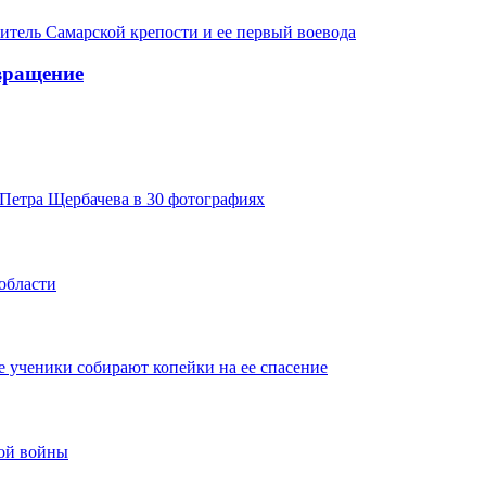
итель Самарской крепости и ее первый воевода
вращение
Петра Щербачева в 30 фотографиях
области
 ученики собирают копейки на ее спасение
ной войны