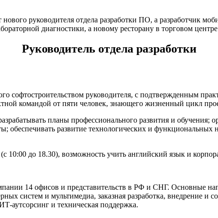
нового руководителя отдела разработки ПО, а разработчик моб
бораторной диагностики, а новому ресторану в торговом цент
Руководитель отдела разработки
о софтостроительством руководителя, с подтвержденным практ
ектной командой от пяти человек, знающего жизненный цикл про
азрабатывать планы профессионального развития и обучения; ор
кты; обеспечивать развитие технологических и функциональных
(с 10:00 до 18.30), возможность учить английский язык и корпо
мпании 14 офисов и представительств в РФ и СНГ. Основные на
рных систем и мультимедиа, заказная разработка, внедрение и
 ИТ-аутсорсинг и техническая поддержка.