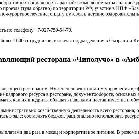
поративных социальных гарантий: возмещение затрат на проезд
проезда (туда-обратно) по территории РФ; участие в НПФ «Бл
рно-курортное лечение; оплату путевок в детские оздоровительн
ть по телефону +7-927-759-54-70.
лее 1600 сотрудников, включая подразделения в Сызрани и Ки
авляющий ресторана «Чиполучо» в «Амб
вляющего рестораном. Нужен человек с опытом управления в сфе
 кадрового ресурса в ресторане, документообороте, основных э
ать, как их внедрить, обладать навыками наставничества и обу
дминистративно-хозяйственную деятельность всего ресторана; о
тать в зале; составлять бюджет, рационально использовать ресу
ыплатами два раза в месяц и корпоративное питание. В резюме 
.