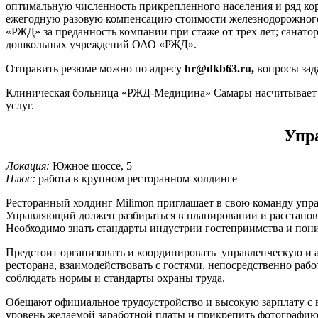
оптимальную численность прикрепленного населения и ряд кор
ежегодную разовую компенсацию стоимости железнодорожного 
«РЖД» за преданность компании при стаже от трех лет; санато
дошкольных учреждений ОАО «РЖД».
Отправить резюме можно по адресу
hr@dkb63.ru,
вопросы зада
Клиническая больница «РЖД-Медицина» Самары насчитывает бо
услуг.
Упр
Локация:
Южное шоссе, 5
Плюс:
работа в крупном ресторанном холдинге
Ресторанный холдинг Milimon приглашает в свою команду упра
Управляющий должен разбираться в планировании и расстановке
Необходимо знать стандарты индустрии гостеприимства и поним
Предстоит организовать и координировать управленческую и а
ресторана, взаимодействовать с гостями, непосредственно рабо
соблюдать нормы и стандарты охраны труда.
Обещают официальное трудоустройство и высокую зарплату с в
уровень желаемой заработной платы и прикрепить фотографию