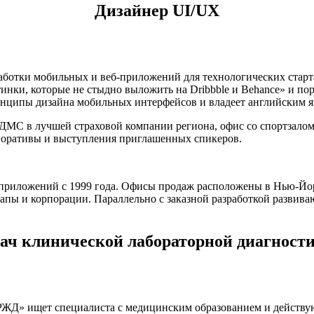
Дизайнер UI/UX
работки мобильных и веб-приложений для технологических стар
инки, которые не стыдно выложить на Dribbble и Behance» и по
инципы дизайна мобильных интерфейсов и владеет английским я
 ДМС в лучшей страховой компании региона, офис со спортзалом
поративы и выступления приглашенных спикеров.
-приложений с 1999 года. Офисы продаж расположены в Нью-Йорк
тапы и корпорации. Параллельно с заказной разработкой разви
ач клинической лабораторной диагност
«РЖД» ищет специалиста с медицинским образованием и дейст