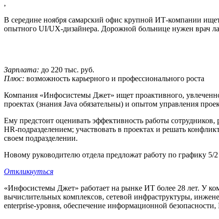
,
В середине ноября самарский офис крупной ИТ-компании ищет 
опытного UI/UX-дизайнера. Дорожной больнице нужен врач ла
Зарплата:
до 220 тыс. руб.
Плюс:
возможность карьерного и профессионального роста
Компания «Инфосистемы Джет» ищет проактивного, увлеченног
проектах (знания Java обязательны) и опытом управления про
Ему предстоит оценивать эффективность работы сотрудников, р
HR-подразделением; участвовать в проектах и решать конфли
своем подразделении.
Новому руководителю отдела предложат работу по графику 5/2 
Откликнуться
«Инфосистемы Джет» работает на рынке ИТ более 28 лет. У ко
вычислительных комплексов, сетевой инфраструктуры, инжене
enterprise-уровня, обеспечение информационной безопасности,