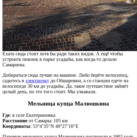
Ехать сюда стоит хотя бы ради таких видов. А ещё чтобы
устроить пикник в парке усадьбы, как когда-то делали
Самарины.
Добираться сюда лучше на машине. Либо берёте велосипед,
садитесь в
электричку
до Обшаровки, а со станции едете на
велосипеде 30 км до усадьбы. Да, такое путешествие займёт
целый день, но это того стоит. Мы узнавали.
Мельница купца Малюшкина
Где
: в селе Екатериновка
Расстояние
от Самары: 105 км
Координаты
: 53°4’35″N 49°27’10″E
Паровую мельницу купца Малюшкина построили в 1902 году.