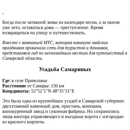
,
Когда после затяжной зимы на календаре весна, а за окном
уже лето, оставаться дома — преступление. Время
возвращаться на улицу и путешествовать.
Вместе с компанией МТС, которая накануне майских
праздников прокачала сеть для туристов и дачников,
представляем гид по неочевидным местам для путешествий в
Самарской области.
Усадьба Самариных
Где
: в селе Приволжье
Расстояние
от Самары: 150 км
Координаты
: 52°52’1″N 48°35’31″E
Это была одна из крупнейших усадеб в Самарской губернии:
двухэтажный каменный дом, пристань, конюшня,
винокуренный завод и суконная фабрика. Но сохранились
лишь контора управляющего и въездные ворота с изгородью
из красного кирпича.