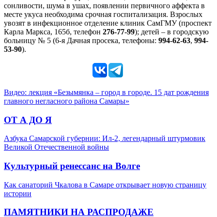
сонливости, шума в ушах, появлении первичного аффекта в
месте укуса необходима срочная госпитализация. Взрослых
увозят в инфекционное отделение клиник СамГМУ (проспект
Карла Маркса, 165б, телефон
276-77-99
); детей – в городскую
больницу № 5 (6-я Дачная просека, телефоны:
994-62-63
,
994-
53-90
).
Видео: лекция «Безымянка – город в городе. 15 дат рождения
главного негласного района Самары»
ОТ А ДО Я
Азбука Самарской губернии: Ил-2, легендарный штурмовик
Великой Отечественной войны
Культурный ренессанс на Волге
Как санаторий Чкалова в Самаре открывает новую страницу
истории
ПАМЯТНИКИ НА РАСПРОДАЖЕ