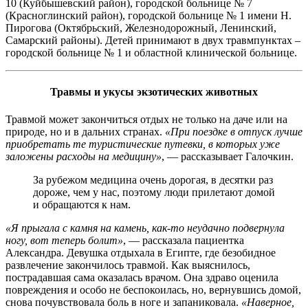
10 (Куйбышевский район), городской больнице № 7
(Красноглинский район), городской больнице № 1 имени Н.
Пирогова (Октябрьский, Железнодорожный, Ленинский,
Самарский районы). Детей принимают в двух травмпунктах –
городской больнице № 1 и областной клинической больнице.
Травмы и укусы экзотических животных
Травмой может закончиться отдых не только на даче или на
природе, но и в дальних странах.
«При поездке в отпуск лучше
приобретать те туристические путевки, в которых уже
заложены расходы на медицину»
, — рассказывает Галочкин.
За рубежом медицина очень дорогая, в десятки раз
дороже, чем у нас, поэтому люди прилетают домой
и обращаются к нам.
«Я прыгала с камня на камень, как-то неудачно подвернула
ногу, вот теперь болит»
, — рассказала пациентка
Александра. Девушка отдыхала в Египте, где безобидное
развлечение закончилось травмой. Как выяснилось,
пострадавшая сама оказалась врачом. Она здраво оценила
повреждения и особо не беспокоилась, но, вернувшись домой,
снова почувствовала боль в ноге и запаниковала.
«Наверное,