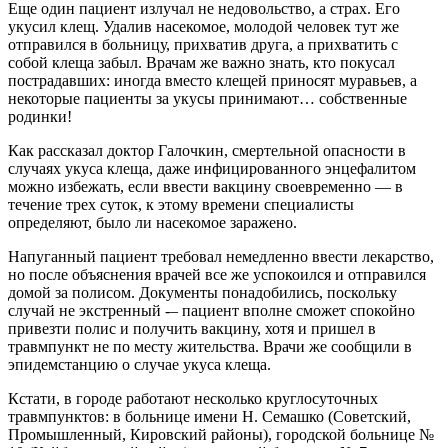
Еще один пациент излучал не недовольство, а страх. Его
укусил клещ. Удалив насекомое, молодой человек тут же
отправился в больницу, прихватив друга, а прихватить с
собой клеща забыл. Врачам же важно знать, кто покусал
пострадавших: иногда вместо клещей приносят муравьев, а
некоторые пациенты за укусы принимают… собственные
родинки!
Как рассказал доктор Галочкин, смертельной опасности в
случаях укуса клеща, даже инфицированного энцефалитом
можно избежать, если ввести вакцину своевременно — в
течение трех суток, к этому времени специалисты
определяют, было ли насекомое заражено.
Напуганный пациент требовал немедленно ввести лекарство,
но после объяснения врачей все же успокоился и отправился
домой за полисом. Документы понадобились, поскольку
случай не экстренный -– пациент вполне сможет спокойно
привезти полис и получить вакцину, хотя и пришел в
травмпункт не по месту жительства. Врачи же сообщили в
эпидемстанцию о случае укуса клеща.
Кстати, в городе работают несколько круглосуточных
травмпунктов: в больнице имени Н. Семашко (Советский,
Промышленный, Кировский районы), городской больнице №