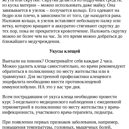
из куска материи – можно использовать даже майку. Она
завязывается в узелок – получается кольцо. Его одевают на
бедро или плечо, в зависимости от того, где находится рана.
Наложив кольцо, в узелок вставляют небольшую палку или
ветку, которую вращают и аккуратно стягивают скрутку до
тех пор, пока не прекратится кровотечение. Наложить скрутку
можно не более чем на час. За это время можно добраться до
ближайшего медучреждения.
Укусы клещей
Выехали на пикник? Осматривайте себя каждые 2 часа.
Можно удалить клеща самостоятельно, но врачи рекомендуют
обратиться в поликлинику по месту жительства или в
травмпункт. Для экстренной профилактики клещевого
энцефалита необходимо ввести противоклещевой
иммуноглобулин. НА это у вас три дня.
Всем пострадавшим от укуса клеща необходимо провести
курс 3-недельного медицинского наблюдения с ежедневной
термометрией в поликлинике по месту жительства у врача-
инфекциониста, участкового врача-терапевта, педиатра.
При появлении первых признаков заболевания, например,
повышения температуры, головных, мышечных болей,