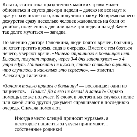
Кстати, статистика праздничных майских травм может
обновиться и спустя две-три недели – далеко не все идут к
врачу сразу после того, как получили травму. Во время нашего
дежурства сразу несколько человек жаловались на боли от
ушибов, полученных две или даже три недели назад! Зачем
так долго мучиться — загадка.
По мнению доктора Галочкина, люди боятся врачей, больниц,
не хотят тратить время, сидя в очередях. Вместе с тем бояться
нечего, уверяют врачи. «
Ничего страшного в больницах нет.
Бывает, получат травму, через 3-4 дня запаникуют — в 4
утра едут. Паниковать не нужно, стоит спокойно оценить,
что случилось и насколько это серьезно
», — отметил
Александр Галочкин.
«
Зачем я только пришел в больницу!
— восклицает один из
пациентов. –
Полис? Да я его не делал! А зачем?»
Однако
помощь все же получает. К слову, в экстренных случаях полис
или какой-либо другой документ спрашивают в последнюю
очередь. Сначала помогают.
Иногда вместо клещей приносят муравьев, а
некоторые пациенты за укусы принимают…
собственные родинки!