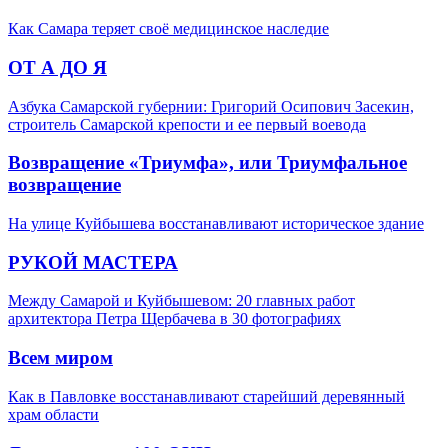
Как Самара теряет своё медицинское наследие
ОТ А ДО Я
Азбука Самарской губернии: Григорий Осипович Засекин,
строитель Самарской крепости и ее первый воевода
Возвращение «Триумфа», или Триумфальное
возвращение
На улице Куйбышева восстанавливают историческое здание
РУКОЙ МАСТЕРА
Между Самарой и Куйбышевом: 20 главных работ
архитектора Петра Щербачева в 30 фотографиях
Всем миром
Как в Павловке восстанавливают старейший деревянный
храм области