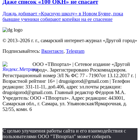
Даже список «100 ОКН» не спасает
Дождь добивает «Красную школу» в Новом Буяне, пока
бывшие ученики собирают копейки на ее спасение
© 2013–2026 г. г., самарский интернет-журнал «Другой город»
Подписывайтесь:
Вконтакте
,
Telegram
ООО «ТВпортал» | Сетевое издание «Другой
город». Зарегистрировано Роскомнадзором.
Регистрационный номер ЭЛ № ФС 77 - 71907от 13.12.2017 г. |
Возрастной рейтинг 16+ | drugoigorod@gmail.com
| Телефон
редакции: 331-11-11, доб.406, адрес эл.почты редакции:
drugoigorod@gmail.com. Главный редактор Фёдоров М.А.
Учредитель: ООО «ТВпортал». Адрес редакции: 443001,
Самарская обл., г. Самара, ул. Ульяновская/Ярмарочная, д.
52/55, комн. 6
С целью улучшения работы сайта и его взаимодействия с
пользователями ООО "ТВпортал" может собирать