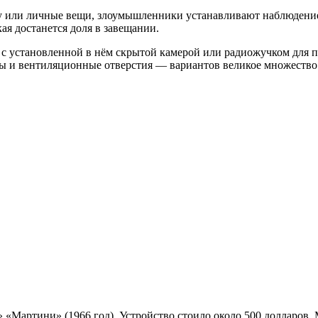
у или личные вещи, злоумышленники устанавливают наблюдение
ая достанется доля в завещании.
т с установленной в нём скрытой камерой или радиожучком для 
пы и вентиляционные отверстия — вариантов великое множество
 «Мартини» (1966 год). Устройство стоило около 500 долларов.