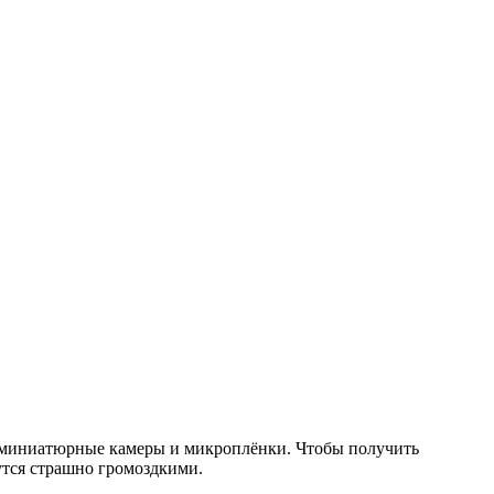
ь миниатюрные камеры и микроплёнки. Чтобы получить
утся страшно громоздкими.