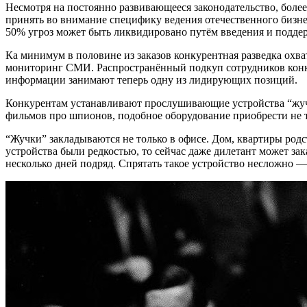
Несмотря на постоянно развивающееся законодательство, боле
принять во внимание специфику ведения отечественного бизне
50% угроз может быть ликвидировано путём введения и подде
Ка минимум в половине из заказов конкурентная разведка охв
мониторинг СМИ. Распространённый подкуп сотрудников конк
информации занимают теперь одну из лидирующих позиций.
Конкурентам устанавливают прослушивающие устройства “жучк
фильмов про шпионов, подобное оборудование приобрести не 
“Жучки” закладываются не только в офисе. Дом, квартиры родс
устройства были редкостью, то сейчас даже дилетант может за
несколько дней подряд. Спрятать такое устройство несложно —