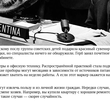
кому послу группа советских детей подарила красивый сувени
и, но специалисты ничего не обнаружили. Герб занял почетное м
абинете.
еры и офисную технику. Распространённой практикой стала под
е приборы могут месяцами в зависимости от источников питан
ожет хватить на неделю работы. А если этот маркер окажется на
т извлечь пользу и из личной жизни граждан. Нередки случаи,
смене хозяев. Например, вы купили квартиру с хорошим ремонто
такие случаи — скорее случайность.