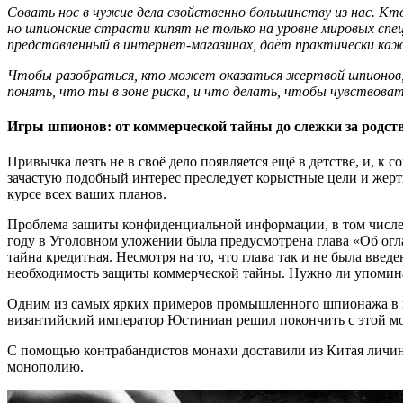
Совать нос в чужие дела свойственно большинству из нас. Кт
но шпионские страсти кипят не только на уровне мировых сп
представленный в интернет-магазинах, даёт практически к
Чтобы разобраться, кто может оказаться жертвой шпионов, м
понять, что ты в зоне риска, и что делать, чтобы чувствова
Игры шпионов: от коммерческой тайны до слежки за родс
Привычка лезть не в своё дело появляется ещё в детстве, и, к 
зачастую подобный интерес преследует корыстные цели и жертва
курсе всех ваших планов.
Проблема защиты конфиденциальной информации, в том числе 
году в Уголовном уложении была предусмотрена глава «Об огла
тайна кредитная. Несмотря на то, что глава так и не была вве
необходимость защиты коммерческой тайны. Нужно ли упоминать
Одним из самых ярких примеров промышленного шпионажа в ми
византийский император Юстиниан решил покончить с этой мо
С помощью контрабандистов монахи доставили из Китая личинок
монополию.