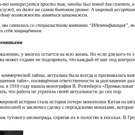
о-то интересуется просто так, чтобы был повод для сплетен, 
ецслужб, но даже на самом бытовом уровне. А широкий ассорти
аждому возможность заняться шпионажем.
ы связались со специалистами компании “Идентификация”, выя
ть себя защищённым.
твенниками
сожалению, у многих остается на всю жизнь. Но если для кого-то 
 может годами не подозревать, что каждый её шаг под контролем
коммерческой тайны, актуальна была всегда и признавалась ва
шении тайн», посвящённая ответственности за разглашение разл
дена, в 1910 году вышла монография В. Розенберга «Промысловая
, что работа не утратила своей актуальности до сих пор.
ровой истории стала история потери монополии Китая на шёлк
нополией и заключил сделку с персидскими монахами, которые 
 тутового шелкопряда, спрятав их в полостях в посохах. В Гре