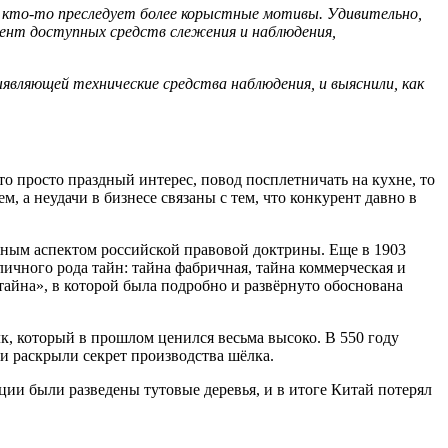
а кто-то преследует более корыстные мотивы. Удивительно,
мент доступных средств слежения и наблюдения,
вляющей технические средства наблюдения, и выяснили, как
это просто праздный интерес, повод посплетничать на кухне, то
, а неудачи в бизнесе связаны с тем, что конкурент давно в
жным аспектом российской правовой доктрины. Еще в 1903
ичного рода тайн: тайна фабричная, тайна коммерческая и
 тайна», в которой была подробно и развёрнуто обоснована
, который в прошлом ценился весьма высоко. В 550 году
и раскрыли секрет производства шёлка.
ции были разведены тутовые деревья, и в итоге Китай потерял