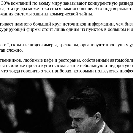
е 30% компаний по всему миру заказывают конкурентную разведк
са, эта цифра может оказаться намного выше. Это подтверждает
ржания системы защиты коммерческой тайны.
атывает намного больший круг источников информации, чем бизн
урирующей фирмы стоит лишь одним из пунктов в большом и д
и”, скрытые видеокамеры, треккеры, организуют прослушку уд
так сложно.
твенников, любимые кафе и рестораны, собственный автомобиль 
казать или же просто купить в магазине небольшую и недорогую 
 что тогда говорить о тех приборах, которыми пользуются проф