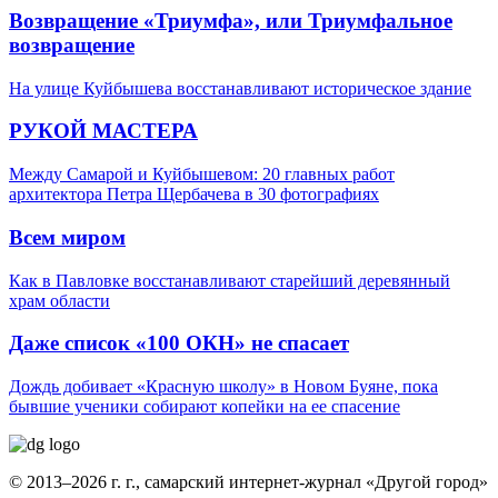
Возвращение «Триумфа», или Триумфальное
возвращение
На улице Куйбышева восстанавливают историческое здание
РУКОЙ МАСТЕРА
Между Самарой и Куйбышевом: 20 главных работ
архитектора Петра Щербачева в 30 фотографиях
Всем миром
Как в Павловке восстанавливают старейший деревянный
храм области
Даже список «100 ОКН» не спасает
Дождь добивает «Красную школу» в Новом Буяне, пока
бывшие ученики собирают копейки на ее спасение
© 2013–2026 г. г., самарский интернет-журнал «Другой город»