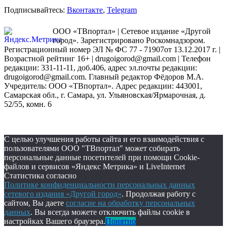
Подписывайтесь:
Вконтакте
,
Telegram
ООО «ТВпортал» | Сетевое издание «Другой
город». Зарегистрировано Роскомнадзором.
Регистрационный номер ЭЛ № ФС 77 - 71907от 13.12.2017 г. |
Возрастной рейтинг 16+ | drugoigorod@gmail.com
| Телефон
редакции: 331-11-11, доб.406, адрес эл.почты редакции:
drugoigorod@gmail.com. Главный редактор Фёдоров М.А.
Учредитель: ООО «ТВпортал». Адрес редакции: 443001,
Самарская обл., г. Самара, ул. Ульяновская/Ярмарочная, д.
52/55, комн. 6
С целью улучшения работы сайта и его взаимодействия с
пользователями ООО "ТВпортал" может собирать
персональные данные посетителей при помощи Cookie-
файлов и сервисов «Яндекс Метрика» и LiveInternet
Статистика согласно
Политике конфиденциальности персональных данных
сетевого издания «Другой город»
. Продолжая работу с
сайтом, Вы даете
согласие на обработку персональных
данных
. Вы всегда можете отключить файлы cookie в
настройках Вашего браузера.
Понятно