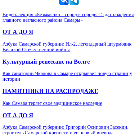
Видео: лекция «Безымянка – город в городе. 15 дат рождения
главного негласного района Самары»
ОТ А ДО Я
Азбука Самарской губернии: Ил-2, легендарный штурмовик
Великой Отечественной войны
Культурный ренессанс на Волге
Как санаторий Чкалова в Самаре открывает новую страницу
истории
ПАМЯТНИКИ НА РАСПРОДАЖЕ
Как Самара теряет своё медицинское наследие
ОТ А ДО Я
Азбука Самарской губернии: Григорий Осипович Засекин,
строитель Самарской крепости и ее первый воевода