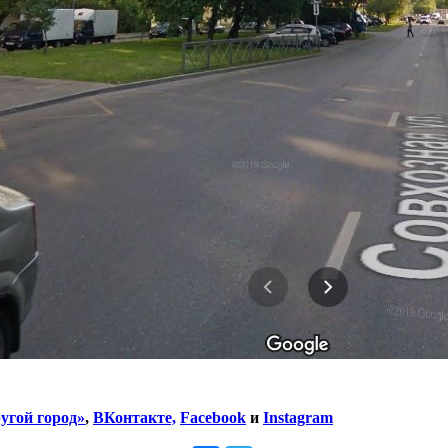
угой город»
,
ВКонтакте,
Facebook
и
Instagram