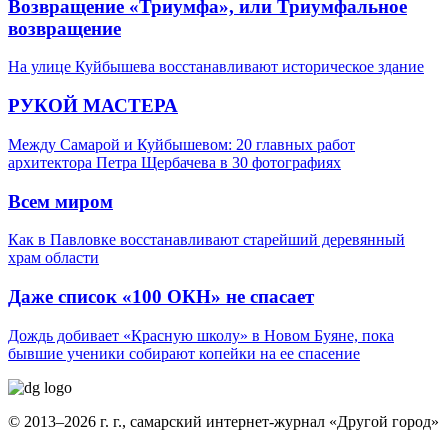
Возвращение «Триумфа», или Триумфальное
возвращение
На улице Куйбышева восстанавливают историческое здание
РУКОЙ МАСТЕРА
Между Самарой и Куйбышевом: 20 главных работ
архитектора Петра Щербачева в 30 фотографиях
Всем миром
Как в Павловке восстанавливают старейший деревянный
храм области
Даже список «100 ОКН» не спасает
Дождь добивает «Красную школу» в Новом Буяне, пока
бывшие ученики собирают копейки на ее спасение
© 2013–2026 г. г., самарский интернет-журнал «Другой город»