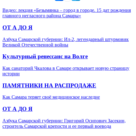
Видео: лекция «Безымянка – город в городе. 15 дат рождения
главного негласного района Самары»
ОТ А ДО Я
Азбука Самарской губернии: Ил-2, легендарный штурмовик
Великой Отечественной войны
Культурный ренессанс на Волге
Как санаторий Чкалова в Самаре открывает новую страницу
истории
ПАМЯТНИКИ НА РАСПРОДАЖЕ
Как Самара теряет своё медицинское наследие
ОТ А ДО Я
Азбука Самарской губернии: Григорий Осипович Засекин,
строитель Самарской крепости и ее первый воевода