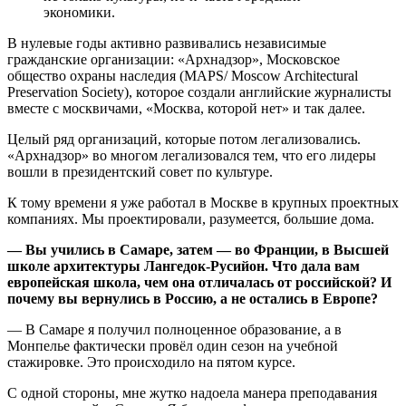
экономики.
В нулевые годы активно развивались независимые
гражданские организации: «Архнадзор», Московское
общество охраны наследия (MAPS/ Moscow Architectural
Preservation Society), которое создали английские журналисты
вместе с москвичами, «Москва, которой нет» и так далее.
Целый ряд организаций, которые потом легализовались.
«Архнадзор» во многом легализовался тем, что его лидеры
вошли в президентский совет по культуре.
К тому времени я уже работал в Москве в крупных проектных
компаниях. Мы проектировали, разумеется, большие дома.
— Вы учились в Самаре, затем — во Франции, в Высшей
школе архитектуры Лангедок-Русийон. Что дала вам
европейская школа, чем она отличалась от российской? И
почему вы вернулись в Россию, а не остались в Европе?
— В Самаре я получил полноценное образование, а в
Монпелье фактически провёл один сезон на учебной
стажировке. Это происходило на пятом курсе.
С одной стороны, мне жутко надоела манера преподавания