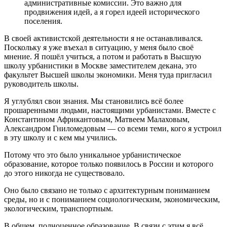
административные комиссии. Это важно для
продвижения идей, а я горел идеей исторического
поселения.
В своей активистской деятельности я не останавливался.
Поскольку я уже въехал в ситуацию, у меня было своё
мнение. Я пошёл учиться, а потом и работать в Высшую
школу урбанистики в Москве заместителем декана, это
факультет Высшей школы экономики. Меня туда пригласил
руководитель школы.
Я углублял свои знания. Мы становились всё более
прошаренными людьми, настоящими урбанистами. Вместе с
Константином Африкантовым, Матвеем Малаховым,
Александром Гниломедовым — со всеми теми, кого я устроил
в эту школу и с кем мы учились.
Потому что это было уникальное урбанистическое
образование, которое только появилось в России и которого
до этого никогда не существовало.
Оно было связано не только с архитектурным пониманием
среды, но и с пониманием социологическим, экономическим,
экологическим, транспортным.
В общем, полноценное образование. В связи с этим я всё