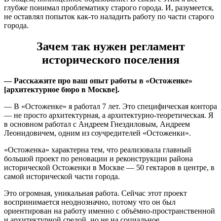
глубже понимал проблематику старого города. И, разумеется,
не оставлял попыток как-то наладить работу по части старого
города.
Зачем так нужен регламент
исторического поселения
— Расскажите про ваш опыт работы в «Остоженке»
[архитектурное бюро в Москве].
— В «Остоженке» я работал 7 лет. Это специфическая контора
— не просто архитектурная, а архитектурно-теоретическая. Я
в основном работал с Андреем Гнездиловым, Андреем
Леонидовичем, одним из соучредителей «Остоженки».
«Остоженка» характерна тем, что реализовала главный
большой проект по реновации и реконструкции района
исторической Остоженки в Москве — 50 гектаров в центре, в
самой исторической части города.
Это огромная, уникальная работа. Сейчас этот проект
воспринимается неоднозначно, потому что он был
ориентирован на работу именно с объёмно-пространственной
и архитектурной средой, но не на социальное