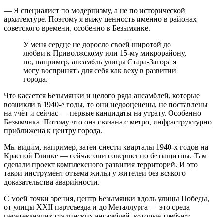
— Я специалист по модернизму, а не по исторической
архитектуре. Поэтому я вижу ценность именно в районах
советского времени, особенно в Безымянке.
У меня сердце не доросло своей широтой до
любви к Приволжскому или 15-му микрорайону,
но, например, ансамбль улицы Стара-Загора я
могу воспринять для себя как веху в развитии
города.
Что касается Безымянки и целого ряда ансамблей, которые
возникли в 1940-е годы, то они недооценены, не поставлены
на учёт и сейчас — первые кандидаты на утрату. Особенно
Безымянка. Потому что она связана с метро, инфраструктурно
приближена к центру города.
Мы видим, например, затеи снести кварталы 1940-х годов на
Красной Глинке — сейчас они совершенно беззащитны. Там
сделали проект комплексного развития территорий. И это
такой инструмент отъёма жилья у жителей без всякого
доказательства аварийности.
С моей точки зрения, центр Безымянки вдоль улицы Победы,
от улицы XXII партсъезда и до Металлурга — это среда
перетекающих сталинских ансамблей, которые требуют