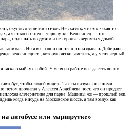
т, окупятся за летний сезон. Не сказать, что это какая-то
ах, а я стоял и потел в маршрутке. Велосипед — это
парк, подышать воздухом и не торопясь вернуться домой.
час занимала. Но я все равно постоянно опаздываю. Добираюсь
дежде велосипедиста, которую легко заметить, а у меня черный
 таскаю майку с собой. У меня на работе всегда есть во что
а автобус, чтобы людей видеть. Так ты визуально с ними
но потом прочитал у Алексея Авдейчева пост, что он продает
то неплохая альтернатива для парка. Машины же — прошлый век,
йдешь когда-нибудь на Московское шоссе, а там воздух как
 на автобусе или маршрутке»