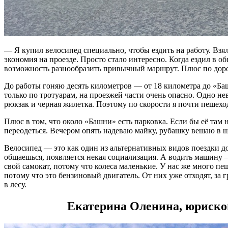
— Я купил велосипед специально, чтобы ездить на работу. Взял 
экономия на проезде. Просто стало интересно. Когда ездил в о
возможность разнообразить привычный маршрут. Плюс по дороге
До работы гоняю десять километров — от 18 километра до «Баш
только по тротуарам, на проезжей части очень опасно. Одно не
рюкзак и черная жилетка. Поэтому по скорости я почти пешеход
Плюс в том, что около «Башни» есть парковка. Если бы её там н
переодеться. Вечером опять надеваю майку, рубашку вешаю в ш
Велосипед — это как один из альтернативных видов поездки до
общаешься, появляется некая социализация. А водить машину —
свой самокат, потому что колеса маленькие. У нас же много пе
потому что это бензиновый двигатель. От них уже отходят, за 
в лесу.
Екатерина Оленина, юрискон