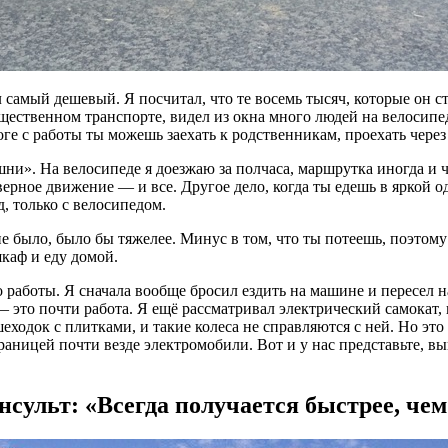
самый дешевый. Я посчитал, что те восемь тысяч, которые он стои
бщественном транспорте, видел из окна много людей на велосипед
 с работы ты можешь заехать к родственникам, проехать через 
ни». На велосипеде я доезжаю за полчаса, маршрутка иногда и 
верное движение — и все. Другое дело, когда ты едешь в яркой о
, только с велосипедом.
е было, было бы тяжелее. Минус в том, что ты потеешь, поэтому я
каф и еду домой.
 работы. Я сначала вообще бросил ездить на машине и пересел н
 это почти работа. Я ещё рассматривал электрический самокат, 
шеходок с плитками, и такие колеса не справляются с ней. Но э
границей почти везде электромобили. Вот и у нас представьте, вы
сульт: «Всегда получается быстрее, чем