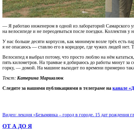
— Я работаю инженером в одной из лабораторий Самарского уни
на велосипеде и не переодеваться после поездки. Коллектив у 
У нас больше десяти корпусов, как минимум возле трёх есть па
я не опасаюсь — ставлю его в коридоре, где чужих людей нет. 
Велосипед я выбрал потому, что просто люблю на нём кататься
пять километров. На трамвае я добираюсь до работы минут за 
горку, — домой. На машине выходит по времени примерно такж
Текст:
Катерина Маршалюк
Следите за нашими публикациями в телеграме на
канале «Д
Видео: лекция «Безымянка – город в городе. 15 дат рождения 
ОТ А ДО Я