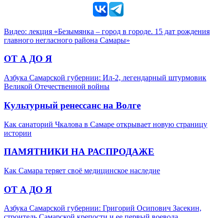
Видео: лекция «Безымянка – город в городе. 15 дат рождения
главного негласного района Самары»
ОТ А ДО Я
Азбука Самарской губернии: Ил-2, легендарный штурмовик
Великой Отечественной войны
Культурный ренессанс на Волге
Как санаторий Чкалова в Самаре открывает новую страницу
истории
ПАМЯТНИКИ НА РАСПРОДАЖЕ
Как Самара теряет своё медицинское наследие
ОТ А ДО Я
Азбука Самарской губернии: Григорий Осипович Засекин,
строитель Самарской крепости и ее первый воевода