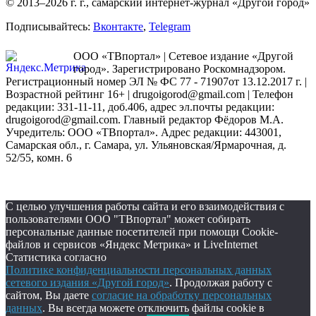
© 2013–2026 г. г., самарский интернет-журнал «Другой город»
Подписывайтесь:
Вконтакте
,
Telegram
ООО «ТВпортал» | Сетевое издание «Другой
город». Зарегистрировано Роскомнадзором.
Регистрационный номер ЭЛ № ФС 77 - 71907от 13.12.2017 г. |
Возрастной рейтинг 16+ | drugoigorod@gmail.com
| Телефон
редакции: 331-11-11, доб.406, адрес эл.почты редакции:
drugoigorod@gmail.com. Главный редактор Фёдоров М.А.
Учредитель: ООО «ТВпортал». Адрес редакции: 443001,
Самарская обл., г. Самара, ул. Ульяновская/Ярмарочная, д.
52/55, комн. 6
С целью улучшения работы сайта и его взаимодействия с
пользователями ООО "ТВпортал" может собирать
персональные данные посетителей при помощи Cookie-
файлов и сервисов «Яндекс Метрика» и LiveInternet
Статистика согласно
Политике конфиденциальности персональных данных
сетевого издания «Другой город»
. Продолжая работу с
сайтом, Вы даете
согласие на обработку персональных
данных
. Вы всегда можете отключить файлы cookie в