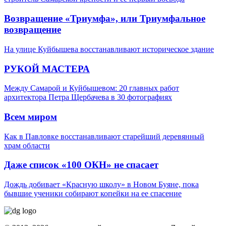
Возвращение «Триумфа», или Триумфальное
возвращение
На улице Куйбышева восстанавливают историческое здание
РУКОЙ МАСТЕРА
Между Самарой и Куйбышевом: 20 главных работ
архитектора Петра Щербачева в 30 фотографиях
Всем миром
Как в Павловке восстанавливают старейший деревянный
храм области
Даже список «100 ОКН» не спасает
Дождь добивает «Красную школу» в Новом Буяне, пока
бывшие ученики собирают копейки на ее спасение