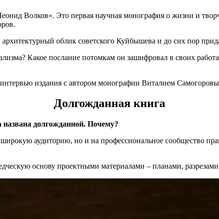
Леонид Волков». Это первая научная монография о жизни и тво
оров.
и архитектурный облик советского Куйбышева и до сих пор при
ализма? Какое послание потомкам он зашифровал в своих работ
интервью издания с автором монографии Виталием Самогоровы
Долгожданная книга
а названа долгожданной. Почему?
а широкую аудиторию, но и на профессиональное сообщество пра
едческую основу проектными материалами – планами, разрезами