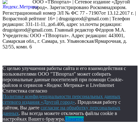
ООО «ТВпортал» | Сетевое издание «Другой
город». Зарегистрировано Роскомнадзором.
Регистрационный номер ЭЛ № ФС 77 - 71907от 13.12.2017 г. |
Возрастной рейтинг 16+ | drugoigorod@gmail.com
| Телефон
редакции: 331-11-11, доб.406, адрес эл.почты редакции:
drugoigorod@gmail.com. Главный редактор Фёдоров М.А.
Учредитель: ООО «ТВпортал». Адрес редакции: 443001,
Самарская обл., г. Самара, ул. Ульяновская/Ярмарочная, д.
52/55, комн. 6
С целью улучшения работы сайта и его взаимодействия с
пользователями ООО "ТВпортал" может собирать
персональные данные посетителей при помощи Cookie-
файлов и сервисов «Яндекс Метрика» и LiveInternet
Статистика согласно
Политике конфиденциальности персональных данных
сетевого издания «Другой город»
. Продолжая работу с
сайтом, Вы даете
согласие на обработку персональных
данных
. Вы всегда можете отключить файлы cookie в
настройках Вашего браузера.
Понятно