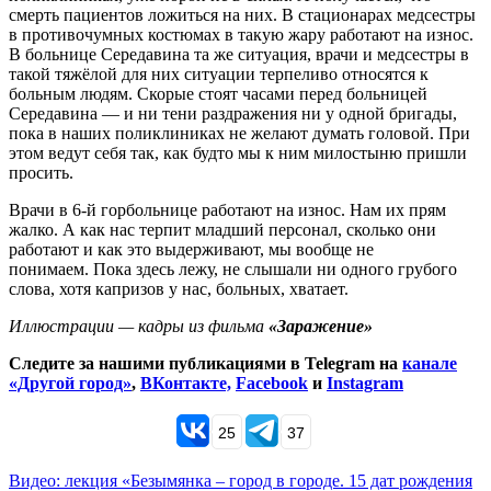
смерть пациентов ложиться на них. В стационарах медсестры
в противочумных костюмах в такую жару работают на износ.
В больнице Середавина та же ситуация, врачи и медсестры в
такой тяжёлой для них ситуации терпеливо относятся к
больным людям. Скорые стоят часами перед больницей
Середавина — и ни тени раздражения ни у одной бригады,
пока в наших поликлиниках не желают думать головой. При
этом ведут себя так, как будто мы к ним милостыню пришли
просить.
Врачи в 6-й горбольнице работают на износ. Нам их прям
жалко. А как нас терпит младший персонал, сколько они
работают и как это выдерживают, мы вообще не
понимаем. Пока здесь лежу, не слышали ни одного грубого
слова, хотя капризов у нас, больных, хватает.
Иллюстрации — кадры из фильма
«Заражение»
Следите за нашими публикациями в Telegram на
канале
«Другой город»
,
ВКонтакте,
Facebook
и
Instagram
25
37
Видео: лекция «Безымянка – город в городе. 15 дат рождения