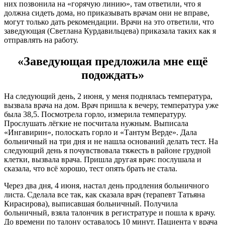
них позвонила на «горячую линию», там ответили, что я
должна сидеть дома, но приказывать врачам они не вправе,
могут только дать рекомендации. Врачи на это ответили, что
заведующая (Светлана Курдавильцева) приказала таких как я
отправлять на работу.
«Заведующая предложила мне ещё
подождать»
На следующий день, 2 июня, у меня поднялась температура,
вызвала врача на дом. Врач пришла к вечеру, температура уже
была 38,5. Посмотрела горло, измерила температуру.
Прослушать лёгкие не посчитала нужным. Выписала
«Ингавирин», полоскать горло и «Тантум Верде». Дала
больничный на три дня и не нашла оснований делать тест. На
следующий день я почувствовала тяжесть в районе грудной
клетки, вызвала врача. Пришла другая врач: послушала и
сказала, что всё хорошо, тест опять брать не стала.
Через два дня, 4 июня, настал день продления больничного
листа. Сделала все так, как сказала врач (терапевт Татьяна
Кирасирова), выписавшая больничный. Получила
больничный, взяла талончик в регистратуре и пошла к врачу.
До времени по талону оставалось 10 минут. Пациента у врача