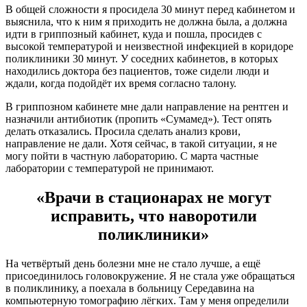
В общей сложности я просидела 30 минут перед кабинетом и
выяснила, что к ним я приходить не должна была, а должна
идти в гриппозный кабинет, куда и пошла, просидев с
высокой температурой и неизвестной инфекцией в коридоре
поликлиники 30 минут. У соседних кабинетов, в которых
находились доктора без пациентов, тоже сидели люди и
ждали, когда подойдёт их время согласно талону.
В гриппозном кабинете мне дали направление на рентген и
назначили антибиотик (пропить «Сумамед»). Тест опять
делать отказались. Просила сделать анализ крови,
направление не дали. Хотя сейчас, в такой ситуации, я не
могу пойти в частную лабораторию. С марта частные
лаборатории с температурой не принимают.
«Врачи в стационарах не могут
исправить, что наворотили
поликлиники»
На четвёртый день болезни мне не стало лучше, а ещё
присоединилось головокружение. Я не стала уже обращаться
в поликлинику, а поехала в больницу Середавина на
компьютерную томографию лёгких. Там у меня определили