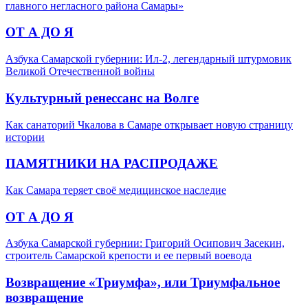
главного негласного района Самары»
ОТ А ДО Я
Азбука Самарской губернии: Ил-2, легендарный штурмовик
Великой Отечественной войны
Культурный ренессанс на Волге
Как санаторий Чкалова в Самаре открывает новую страницу
истории
ПАМЯТНИКИ НА РАСПРОДАЖЕ
Как Самара теряет своё медицинское наследие
ОТ А ДО Я
Азбука Самарской губернии: Григорий Осипович Засекин,
строитель Самарской крепости и ее первый воевода
Возвращение «Триумфа», или Триумфальное
возвращение