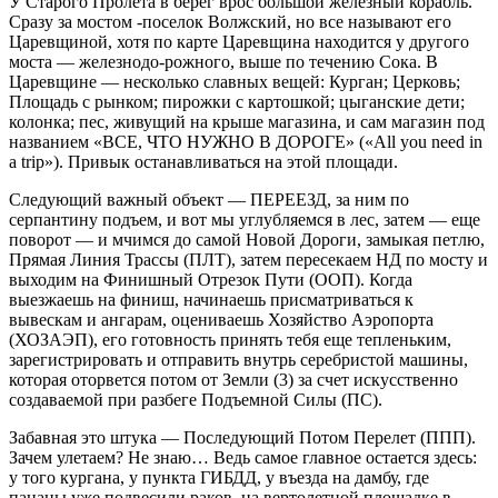
У Старого Пролета в берег врос большой железный корабль.
Сразу за мостом -поселок Волжский, но все называют его
Царевщиной, хотя по карте Царевщина находится у другого
моста — железнодо-рожного, выше по течению Сока. В
Царевщине — несколько славных вещей: Курган; Церковь;
Площадь с рынком; пирожки с картошкой; цыганские дети;
колонка; пес, живущий на крыше магазина, и сам магазин под
названием «ВСЕ, ЧТО НУЖНО В ДОРОГЕ» («All you need in
a trip»). Привык останавливаться на этой площади.
Следующий важный объект — ПЕРЕЕЗД, за ним по
серпантину подъем, и вот мы углубляемся в лес, затем — еще
поворот — и мчимся до самой Новой Дороги, замыкая петлю,
Прямая Линия Трассы (ПЛТ), затем пересекаем НД по мосту и
выходим на Финишный Отрезок Пути (ООП). Когда
выезжаешь на финиш, начинаешь присматриваться к
вывескам и ангарам, оцениваешь Хозяйство Аэропорта
(ХОЗАЭП), его готовность принять тебя еще тепленьким,
зарегистрировать и отправить внутрь серебристой машины,
которая оторвется потом от Земли (3) за счет искусственно
создаваемой при разбеге Подъемной Силы (ПС).
Забавная это штука — Последующий Потом Перелет (ППП).
Зачем улетаем? Не знаю… Ведь самое главное остается здесь:
у того кургана, у пункта ГИБДД, у въезда на дамбу, где
пацаны уже подвесили раков, на вертолетной площадке в