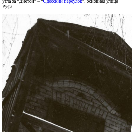
угла за “Диетой” – “
Одесский переулок
”, основная улица
Руфа.