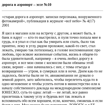
дорога в аэропорт – эссе №10
«старая дорога в аэропорт. записки персонажа, вооруженного
фотокамерой», публикация в журнале «всё небо» № 4(17)
2001
Я шел в магазин или на встречу с другом, а может быть, в
банк и вдруг — кто-то выстрелил, и пуля точно попала мне в
грудь, и я упал и стал как бы умирать или спать, было так
приятно, лежу в углу, рядом прохожие, какой-то свет, стал
лежать, умираю так потихоньку, в голове воспоминания: про
любовь, про всякие жизненные события, жизнь в общем-то
была удивительной, например – я очень любил дорогу в
аэропорт, и все мои связи с космосом были обязаны этой
связи, вернее – они начинались с нее, с темы отъезда и
возвращения — утром, в сумерках или в ночи. Днем как-то не
ладилось, билеты были не те, авиакомпании не думали о
земной дороге, зато заботились, чтобы перелететь куда-то в
одно мгновение и чтобы успеть потом в министерство или к
началу собственного доклада на международном симпозиуме
ЮНЕСКО, суть-то одна: летай — не летай, все равно
прилетишь к такому углу и будешь вот так лежать и
вспоминать обо всем хорошем, если, конечно, сможешь и если
будет о чем. Мне нужно было вспомнить ДОРОГУ, и я ЕЕ