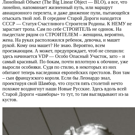
Линейный Объект (The Big Linear Object — BLO), а все, что
линейно, напоминает жизненный путь, или маршрут
авиационного перелета, и даже движение пули, пытающейся
отыскать твой лоб. В середине Старой Дороги находится
СССР — Статуя Счастливого Строителя Родины. К НЕМУ не
зарастает тропа. Сам по себе СТРОИТЕЛЬ не одинок. На
пьедестале рядом со СТРОИТЕЛЕМ – женщина, вероятно,
жена. На руках расположился ребенок, девочка, и машет
рукой. Кому она машет? Не знаю. Вероятно, всем
проезжающим. А может, предупреждает, чтоб не спешили:
здесь начинается VDP — Особо Опасный Участок, зато – и
самый красивый. По бокам, почти вплотную к обочине, уже
выросли особняки. Судя по стилю, в некоторых из них
обитают теперь наследники европейских престолов. Вон там
– сын французского короля. Если бы Леонардо знал,
проектируя свой Шамбор, что спустя пять столетий нечто
похожее воздвигнут наши Новые Русские. Здесь вдоль всей
Старой Дороги «шамборы» то тут, то там выглядывают из-за
кустов.