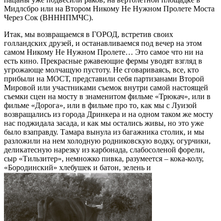
Мидлсбро или на Втором Никому Не Нужном Пролете Моста
Через Сок (ВНННПМЧС).
Итак, мы возвращаемся в ГОРОД, встретив своих
голландских друзей, и останавливаемся под вечер на этом
самом Никому Не Нужном Пролете… Это самое что ни на
есть кино. Прекрасные ржавеющие фермы уводят взгляд в
угрожающе молчащую пустоту. Не сговариваясь, все, кто
прибыли на МОСТ, представили себя партизанами Второй
Мировой или участниками съемок внутри самой настоящей
съемки сцен на мосту в знаменитом фильме «Трюкач», или в
фильме «Дорога», или в фильме про то, как мы с Луизой
возвращались из города Дринкера и на одном таком же мосту
нас поджидала засада, и как мы остались живы, но это уже
было взаправду. Тамара вынула из багажника столик, и мы
разложили на нем холодную родниковскую водку, огурчики,
деликатесную нарезку из карбонада, слабосоленой форели,
сыр «Тильзитер», немножко пивка, разумеется – кока-колу,
«Бородинский» хлебушек и батон, зелень и