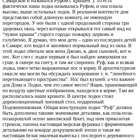
Самарской и назывался Руфом (“крышей”). То есть
фактически наша лодка называлась Руфом, и она плыла
высоко, выше остальных лодок. В реальном контексте дом
представлял собой длинную комнату, не имеющую
перегородок. У нее были с одной продольной стороны три
здоровых окна, через которые открывался тот самый вид на
“чужие крыши” старого города: пожарку. церковь и
голубятню. Я думаю, что мои дети – одни из последних детей
в Самаре, кто видел и запомнил нормальный вид из окна. В
этой лодке обитали моя жена Джоан, я, двое сыновей, кот и
пес. Кот слез с лодки первым и был найден замерзшим на
суше, в сквере на снегу, и там же схоронен. Руф, как и всякая
лодка, имел четко выраженные нос и корму. В архитектурном
смысле мы могли бы обсуждать зонирование т. н. “линейного
перетекающего пространства”. Нос был кухней: а что важнее
для Дома и Лодки, чем это самое место? Ящик, принимающий
по воздуху цветные изображения, находился в корме. Там же
располагались наши кровати. В центре лодки стоял
дореволюционный липовый стол, подаренный
Подовинниковым. Общая конструкция лодки “Руф” должна
быть дополнена такими значимыми деталями, как поза-поза-
позапрошлой осени заволжский букет, над ним приколотая
стрекоза, папина настоящая морская фуражка с фирменными
детальками на кокарде дохрущевской эпохи и такая же
настоящая белая эмалевая вывеска с последнего деревянного