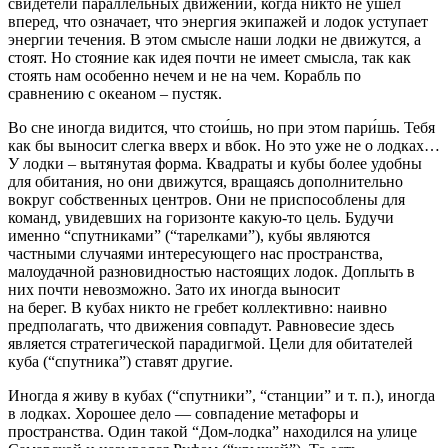
свидетели параллельных движений, когда никто не ушел
вперед, что означает, что энергия экипажей и лодок уступает
энергии течения. В этом смысле наши лодки не движутся, а
стоят. Но стояние как идея почти не имеет смысла, так как
стоять нам особенно нечем и не на чем. Корабль по
сравнению с океаном – пустяк.
Во сне иногда видится, что стои́шь, но при этом пари́шь. Тебя
как бы выносит слегка вверх и вбок. Но это уже не о лодках…
У лодки – вытянутая форма. Квадраты и кубы более удобны
для обитания, но они движутся, вращаясь дополнительно
вокруг собственных центров. Они не приспособлены для
команд, увидевших на горизонте какую-то цель. Будучи
именно “спутниками” (“тарелками”), кубы являются
частными случаями интересующего нас пространства,
малоудачной разновидностью настоящих лодок. Доплыть в
них почти невозможно. Зато их иногда выносит
на берег. В кубах никто не гребет коллективно: наивно
предполагать, что движения совпадут. Равновесие здесь
является стратегической парадигмой. Цели для обитателей
куба (“спутника”) ставят другие.
Иногда я живу в кубах (“спутники”, “станции” и т. п.), иногда
в лодках. Хорошее дело — совпадение метафоры и
пространства. Один такой “Дом-лодка” находился на улице