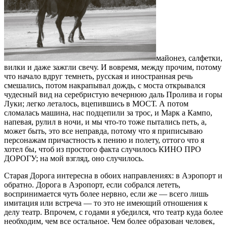
майонез, салфетки,
вилки и даже зажгли свечу. И вовремя, между прочим, потому
что начало вдруг темнеть, русская и иностранная речь
смешались, потом накрапывал дождь, с моста открывался
чудесный вид на серебристую вечернюю даль Пролива и горы
Луки; легко леталось, вцепившись в МОСТ. А потом
сломалась машина, нас подцепили за трос, и Марк а Кампо,
напевая, рулил в ночи, и мы что-то тоже пытались петь, а,
может быть, это все неправда, потому что я приписываю
персонажам причастность к пению и полету, оттого что я
хотел бы, чтоб из простого факта случилось КИНО ПРО
ДОРОГУ; на мой взгляд, оно случилось.
Старая Дорога интересна в обоих направлениях: в Аэропорт и
обратно. Дорога в Аэропорт, если собрался лететь,
воспринимается чуть более нервно, если же — всего лишь
имитация или встреча — то это не имеющий отношения к
делу театр. Впрочем, с годами я убедился, что театр куда более
необходим, чем все остальное. Чем более образован человек,