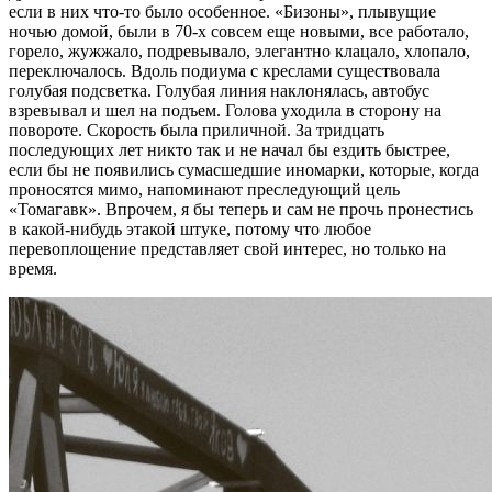
если в них что-то было особенное. «Бизоны», плывущие
ночью домой, были в 70-х совсем еще новыми, все работало,
горело, жужжало, подревывало, элегантно клацало, хлопало,
переключалось. Вдоль подиума с креслами существовала
голубая подсветка. Голубая линия наклонялась, автобус
взревывал и шел на подъем. Голова уходила в сторону на
повороте. Скорость была приличной. За тридцать
последующих лет никто так и не начал бы ездить быстрее,
если бы не появились сумасшедшие иномарки, которые, когда
проносятся мимо, напоминают преследующий цель
«Томагавк». Впрочем, я бы теперь и сам не прочь пронестись
в какой-нибудь этакой штуке, потому что любое
перевоплощение представляет свой интерес, но только на
время.