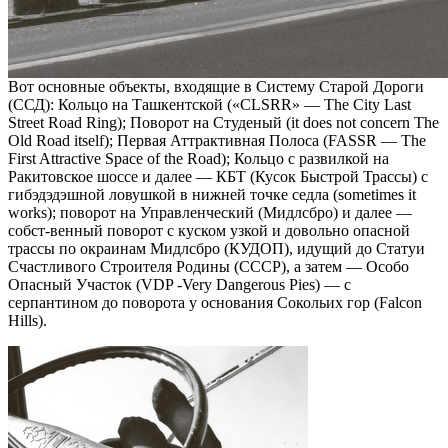
Вот основные объекты, входящие в Систему Старой Дороги
(ССД): Кольцо на Ташкентской («CLSRR» — The City Last
Street Road Ring); Поворот на Студеный (it does not concern The
Old Road itself); Первая Аттрактивная Полоса (FASSR — The
First Attractive Space of the Road); Кольцо с развилкой на
Ракитовское шоссе и далее — КБТ (Кусок Быстрой Трассы) с
гибэдэдэшной ловушкой в нижней точке седла (sometimes it
works); поворот на Управленческий (Мидлсбро) и далее —
собст-венный поворот с куском узкой и довольно опасной
трассы по окраинам Мидлсбро (КУДОП), идущий до Статуи
Счастливого Строителя Родины (СССР), а затем — Особо
Опасный Участок (VDP -Very Dangerous Pies) — с
серпантином до поворота у основания Сокольих гор (Falcon
Hills).