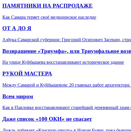
ПАМЯТНИКИ НА РАСПРОДАЖЕ
Как Самара теряет своё медицинское наследие
ОТ А ДО Я
Азбука Самарской губернии: Григорий Осипович Засекин, стро
Возвращение «Триумфа», или Триумфальное воз
На улице Куйбышева восстанавливают историческое здание
РУКОЙ МАСТЕРА
Между Самарой и Куйбышевом: 20 главных работ архитектора 
Всем миром
Как в Павловке восстанавливают старейший деревянный храм 
Даже список «100 ОКН» не спасает
Дождь добивает «Красную школу» в Новом Буяне, пока бывшие