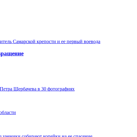
итель Самарской крепости и ее первый воевода
вращение
Петра Щербачева в 30 фотографиях
области
 ученики собирают копейки на ее спасение