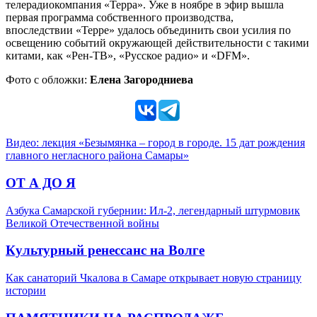
телерадиокомпания «Терра». Уже в ноябре в эфир вышла
первая программа собственного производства,
впоследствии «Терре» удалось объединить свои усилия по
освещению событий окружающей действительности с такими
китами, как «Рен-ТВ», «Русское радио» и «DFM».
Фото с обложки:
Елена Загородниева
Видео: лекция «Безымянка – город в городе. 15 дат рождения
главного негласного района Самары»
ОТ А ДО Я
Азбука Самарской губернии: Ил-2, легендарный штурмовик
Великой Отечественной войны
Культурный ренессанс на Волге
Как санаторий Чкалова в Самаре открывает новую страницу
истории