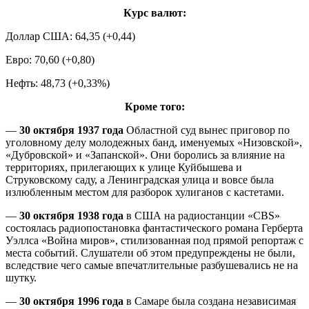
Курс валют:
Доллар США: 64,35 (+0,44)
Евро: 70,60 (+0,80)
Нефть: 48,73 (+0,33%)
Кроме того:
—
30 октября 1937 года
Областной суд вынес приговор по
уголовному делу молодежных банд, именуемых «Низовской»,
«Дубровской» и «Запанской». Они боролись за влияние на
территориях, прилегающих к улице Куйбышева и
Струковскому саду, а Ленинградская улица и вовсе была
излюбленным местом для разборок хулиганов с кастетами.
—
30 октября 1938 года
в США на радиостанции «СBS»
состоялась радиопостановка фантастического романа Герберта
Уэллса «Война миров», стилизованная под прямой репортаж с
места событий. Слушатели об этом предупреждены не были,
вследствие чего самые впечатлительные разбушевались не на
шутку.
—
30 октября 1996 года
в Самаре была создана независимая