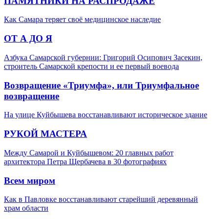
ПАМЯТНИКИ НА РАСПРОДАЖЕ
Как Самара теряет своё медицинское наследие
ОТ А ДО Я
Азбука Самарской губернии: Григорий Осипович Засекин,
строитель Самарской крепости и ее первый воевода
Возвращение «Триумфа», или Триумфальное
возвращение
На улице Куйбышева восстанавливают историческое здание
РУКОЙ МАСТЕРА
Между Самарой и Куйбышевом: 20 главных работ
архитектора Петра Щербачева в 30 фотографиях
Всем миром
Как в Павловке восстанавливают старейший деревянный
храм области