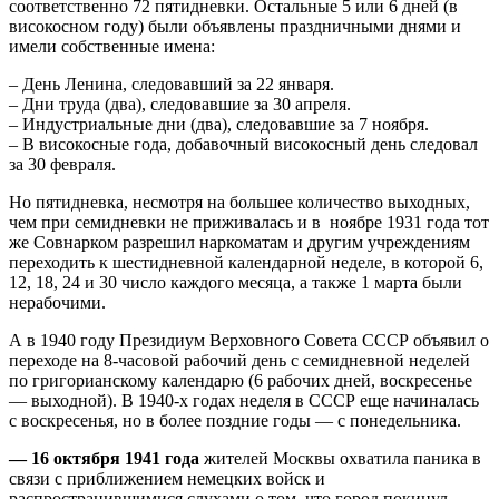
соответственно 72 пятидневки. Остальные 5 или 6 дней (в
високосном году) были объявлены праздничными днями и
имели собственные имена:
– День Ленина, следовавший за 22 января.
– Дни труда (два), следовавшие за 30 апреля.
– Индустриальные дни (два), следовавшие за 7 ноября.
– В високосные года, добавочный високосный день следовал
за 30 февраля.
Но пятидневка, несмотря на большее количество выходных,
чем при семидневки не приживалась и в ноябре 1931 года тот
же Совнарком разрешил наркоматам и другим учреждениям
переходить к шестидневной календарной неделе, в которой 6,
12, 18, 24 и 30 число каждого месяца, а также 1 марта были
нерабочими.
А в 1940 году Президиум Верховного Совета СССР объявил о
переходе на 8-часовой рабочий день с семидневной неделей
по григорианскому календарю (6 рабочих дней, воскресенье
— выходной). В 1940-х годах неделя в СССР еще начиналась
с воскресенья, но в более поздние годы — с понедельника.
— 16 октября 1941 года
жителей Москвы охватила паника в
связи с приближением немецких войск и
распространившимися слухами о том, что город покинул