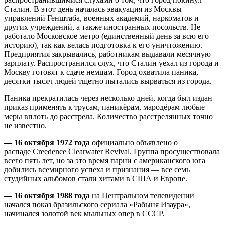
Сталин. В этот день началась эвакуация из Москвы
управлений Генштаба, военных академий, наркоматов и
других учреждений, а также иностранных посольств. Не
работало Московское метро (единственный день за всю его
историю), так как велась подготовка к его уничтожению.
Предприятия закрывались, работникам выдавали месячную
зарплату. Распространился слух, что Сталин уехал из города и
Москву готовят к сдаче немцам. Город охватила паника,
десятки тысяч людей тщетно пытались вырваться из города.
Паника прекратилась через несколько дней, когда был издан
приказ применять к трусам, паникёрам, мародёрам любые
меры вплоть до расстрела. Количество расстрелянных точно
не известно.
— 16 октября 1972 года
официально объявлено о
распаде Creedence Clearwater Revival. Группа просуществовала
всего пять лет, но за это время парни с американского юга
добились всемирного успеха и признания — все семь
студийных альбомов стали хитами в США и Европе.
— 16 октября 1988 года
на Центральном телевидении
начался показ бразильского сериала «Рабыня Изаура»,
начинался золотой век мыльных опер в СССР.