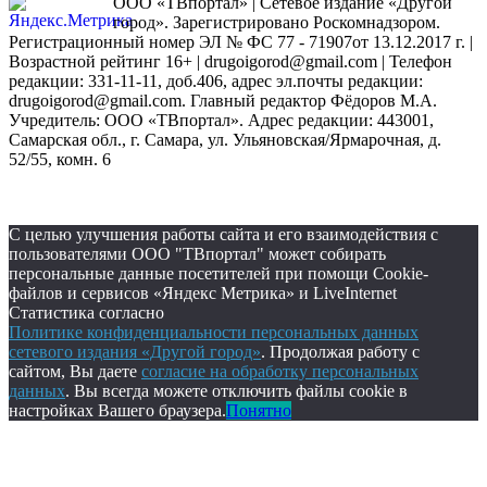
ООО «ТВпортал» | Сетевое издание «Другой
город». Зарегистрировано Роскомнадзором.
Регистрационный номер ЭЛ № ФС 77 - 71907от 13.12.2017 г. |
Возрастной рейтинг 16+ | drugoigorod@gmail.com
| Телефон
редакции: 331-11-11, доб.406, адрес эл.почты редакции:
drugoigorod@gmail.com. Главный редактор Фёдоров М.А.
Учредитель: ООО «ТВпортал». Адрес редакции: 443001,
Самарская обл., г. Самара, ул. Ульяновская/Ярмарочная, д.
52/55, комн. 6
С целью улучшения работы сайта и его взаимодействия с
пользователями ООО "ТВпортал" может собирать
персональные данные посетителей при помощи Cookie-
файлов и сервисов «Яндекс Метрика» и LiveInternet
Статистика согласно
Политике конфиденциальности персональных данных
сетевого издания «Другой город»
. Продолжая работу с
сайтом, Вы даете
согласие на обработку персональных
данных
. Вы всегда можете отключить файлы cookie в
настройках Вашего браузера.
Понятно