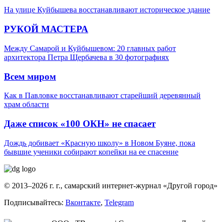
На улице Куйбышева восстанавливают историческое здание
РУКОЙ МАСТЕРА
Между Самарой и Куйбышевом: 20 главных работ
архитектора Петра Щербачева в 30 фотографиях
Всем миром
Как в Павловке восстанавливают старейший деревянный
храм области
Даже список «100 ОКН» не спасает
Дождь добивает «Красную школу» в Новом Буяне, пока
бывшие ученики собирают копейки на ее спасение
© 2013–2026 г. г., самарский интернет-журнал «Другой город»
Подписывайтесь:
Вконтакте
,
Telegram