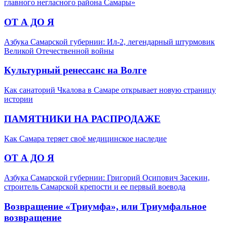
главного негласного района Самары»
ОТ А ДО Я
Азбука Самарской губернии: Ил-2, легендарный штурмовик
Великой Отечественной войны
Культурный ренессанс на Волге
Как санаторий Чкалова в Самаре открывает новую страницу
истории
ПАМЯТНИКИ НА РАСПРОДАЖЕ
Как Самара теряет своё медицинское наследие
ОТ А ДО Я
Азбука Самарской губернии: Григорий Осипович Засекин,
строитель Самарской крепости и ее первый воевода
Возвращение «Триумфа», или Триумфальное
возвращение