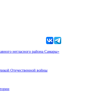
главного негласного района Самары»
еликой Отечественной войны
стории