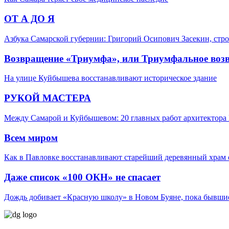
ОТ А ДО Я
Азбука Самарской губернии: Григорий Осипович Засекин, стро
Возвращение «Триумфа», или Триумфальное воз
На улице Куйбышева восстанавливают историческое здание
РУКОЙ МАСТЕРА
Между Самарой и Куйбышевом: 20 главных работ архитектора 
Всем миром
Как в Павловке восстанавливают старейший деревянный храм 
Даже список «100 ОКН» не спасает
Дождь добивает «Красную школу» в Новом Буяне, пока бывшие