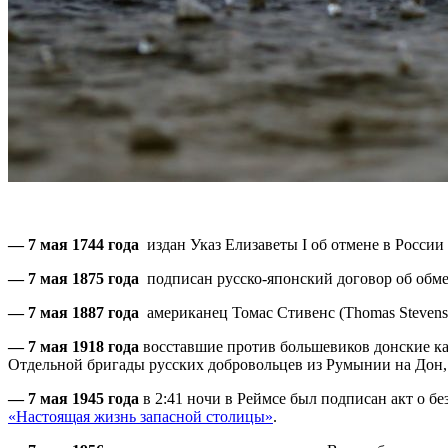
— 7 мая 1744 года
издан Указ Елизаветы I об отмене в России
— 7 мая 1875 года
подписан русско-японский договор об обме
— 7 мая 1887 года
американец Томас Стивенс (Thomas Stevens) 
— 7 мая 1918 года
восставшие против большевиков донские ка
Отдельной бригады русских добровольцев из Румынии на Дон, 
— 7 мая 1945 года
в 2:41 ночи в Реймсе был подписан акт о бе
«Настоящая жизнь запасной столицы»
.