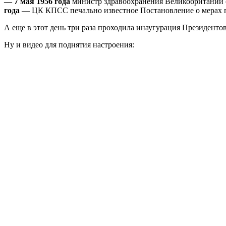
— 7 мая 1956 года
министр здравоохранения Великобритании отк
года
— ЦК КПСС печально известное Постановление о мерах п
А еще в этот день три раза проходила инаугурация Президентов
Ну и видео для поднятия настроения: