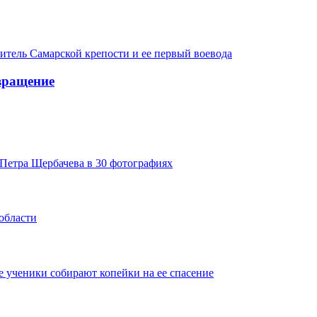
итель Самарской крепости и ее первый воевода
вращение
Петра Щербачева в 30 фотографиях
области
 ученики собирают копейки на ее спасение