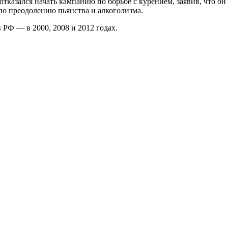
азался начать кампанию по борьбе с курением, заявив, что он л
о преодолению пьянства и алкоголизма.
 РФ — в 2000, 2008 и 2012 годах.