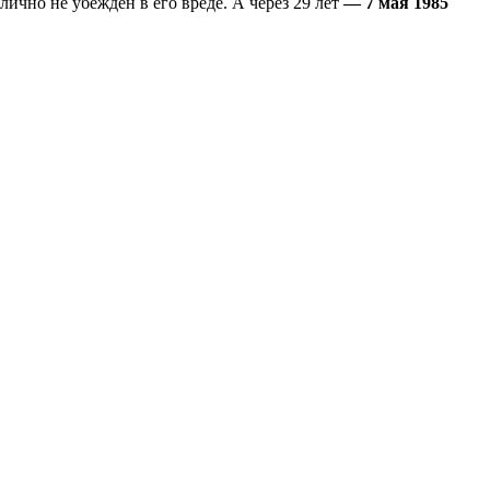
ично не убежден в его вреде. А через 29 лет
— 7 мая 1985