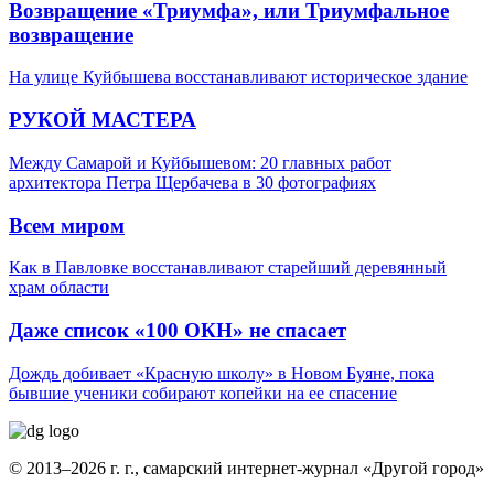
Возвращение «Триумфа», или Триумфальное
возвращение
На улице Куйбышева восстанавливают историческое здание
РУКОЙ МАСТЕРА
Между Самарой и Куйбышевом: 20 главных работ
архитектора Петра Щербачева в 30 фотографиях
Всем миром
Как в Павловке восстанавливают старейший деревянный
храм области
Даже список «100 ОКН» не спасает
Дождь добивает «Красную школу» в Новом Буяне, пока
бывшие ученики собирают копейки на ее спасение
© 2013–2026 г. г., самарский интернет-журнал «Другой город»