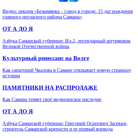
Видео: лекция «Безымянка – город в городе. 15 дат рождения
главного негласного района Самары»
ОТ А ДО Я
Азбука Самарской губернии: Ил-2, легендарный штурмовик
Великой Отечественной войны
Культурный ренессанс на Волге
Как санаторий Чкалова в Самаре открывает новую страницу
истории
ПАМЯТНИКИ НА РАСПРОДАЖЕ
Как Самара теряет своё медицинское наследие
ОТ А ДО Я
Азбука Самарской губернии: Григорий Осипович Засекин,
строитель Самарской крепости и ее первый воевода