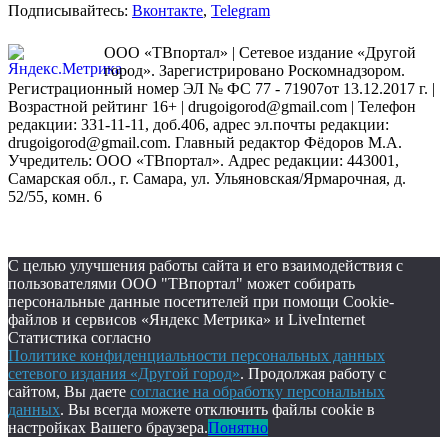
Подписывайтесь:
Вконтакте
,
Telegram
ООО «ТВпортал» | Сетевое издание «Другой
город». Зарегистрировано Роскомнадзором.
Регистрационный номер ЭЛ № ФС 77 - 71907от 13.12.2017 г. |
Возрастной рейтинг 16+ | drugoigorod@gmail.com
| Телефон
редакции: 331-11-11, доб.406, адрес эл.почты редакции:
drugoigorod@gmail.com. Главный редактор Фёдоров М.А.
Учредитель: ООО «ТВпортал». Адрес редакции: 443001,
Самарская обл., г. Самара, ул. Ульяновская/Ярмарочная, д.
52/55, комн. 6
С целью улучшения работы сайта и его взаимодействия с
пользователями ООО "ТВпортал" может собирать
персональные данные посетителей при помощи Cookie-
файлов и сервисов «Яндекс Метрика» и LiveInternet
Статистика согласно
Политике конфиденциальности персональных данных
сетевого издания «Другой город»
. Продолжая работу с
сайтом, Вы даете
согласие на обработку персональных
данных
. Вы всегда можете отключить файлы cookie в
настройках Вашего браузера.
Понятно