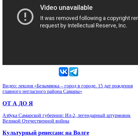
Видео: лекция «Безымянка – город в городе. 15 дат рождения
главного негласного района Самары»
ОТ А ДО Я
Азбука Самарской губернии: Ил-2, легендарный штурмовик
Великой Отечественной войны
Культурный ренессанс на Волге