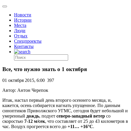
Новости
Истории
Места
Люди
Отдых
Спецпроекты
Контакты
Все, что нужно знать о 1 октября
01 октября 2015, 6:00
397
Автор: Антон Черепок
Итак, настал первый день второго осеннего месяца, и,
кажется, осень собирается нагнать упущенное. По данным
синоптиков Приволжского УГМС, сегодня будет небольшой и
умеренный
дождь
, подует
северо-западный ветер
со
скоростью
7-12
м/сек
, что составляет от 25 до 43 километров в
час. Воздух прогреется всего до
+11… +16°C
.