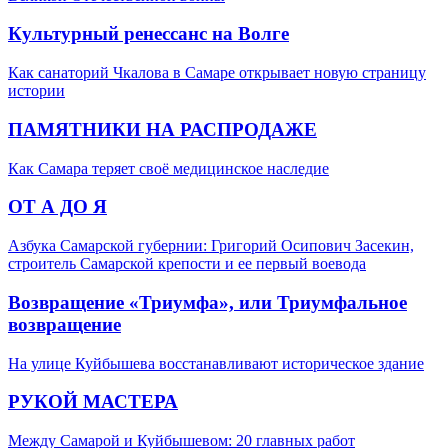
Культурный ренессанс на Волге
Как санаторий Чкалова в Самаре открывает новую страницу
истории
ПАМЯТНИКИ НА РАСПРОДАЖЕ
Как Самара теряет своё медицинское наследие
ОТ А ДО Я
Азбука Самарской губернии: Григорий Осипович Засекин,
строитель Самарской крепости и ее первый воевода
Возвращение «Триумфа», или Триумфальное
возвращение
На улице Куйбышева восстанавливают историческое здание
РУКОЙ МАСТЕРА
Между Самарой и Куйбышевом: 20 главных работ