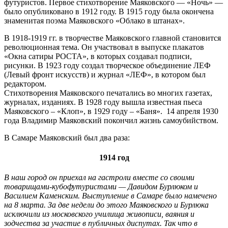
футуристов. Первое стихотворение Маяковского — «Ночь» —
было опубликовано в 1912 году. В 1915 году была окончена
знаменитая поэма Маяковского «Облако в штанах».
В 1918-1919 гг. в творчестве Маяковского главной становится
революционная тема. Он участвовал в выпуске плакатов
«Окна сатиры РОСТА», в которых создавал подписи,
рисунки. В 1923 году создал творческое объединение ЛЕФ
(Левый фронт искусств) и журнал «ЛЕФ», в котором был
редактором.
Стихотворения Маяковского печатались во многих газетах,
журналах, изданиях. В 1928 году вышла известная пьеса
Маяковского – «Клоп», в 1929 году – «Баня». 14 апреля 1930
года Владимир Маяковский покончил жизнь самоубийством.
В Самаре Маяковский был два раза:
1914 год
В наш город он приехал на гастроли вместе со своими
товарищами-кубофутуристами — Давидом Бурлюком и
Василием Каменским. Выступление в Самаре было намечено
на 8 марта. За две недели до этого Маяковского и Бурлюка
исключили из московского училища живописи, ваяния и
зодчества за участие в публичных диспутах. Так что в