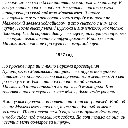
Самаре уже можно было оторваться на полную катушку. В
воздухе витал запах скандала. Не меньше стихов многих
шокировал розовый пиджак Маяковского. В итоге
выступление все-таки состоялось в городском театре.
Маяковский являлся хедлайнером, и это сыграло с ним злую
шутку. После выступлений Бурлюка и Каменского, как только
Владимир Владимирович двинулся к сцене, полиция быстренько
«свернула» выступление кубофутуристов. В итоге голос
Маяковского так и не прозвучал с самарской сцены.
1927 год
По просьбе партии и лично наркома просвещения
Луначарского Маяковский отправился в турне по городам
Поволжья с поэтическими выступлениями и лекциями. На сей
раз его уже ждали с распростертыми объятьями.
Маяковский читал доклад о «Лице левой культуры». Как
говорят в таких случаях, в зале яблоку было негде упасть.
В конце выступления он отвечал на записки зрителей. В одной
из них Маяковского спросили, о чем он в данный момент
мечтает. Поэт ответил: «О карликовом ручном бегемоте,
чтобы сидел под столом, как собака. Да вот только стоит он
шесть тысяч долларов за штуку».