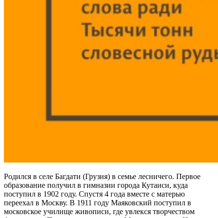
Родился в селе Багдати (Грузия) в семье лесничего. Первое
образование получил в гимназии города Кутаиси, куда
поступил в 1902 году. Спустя 4 года вместе с матерью
переехал в Москву. В 1911 году Маяковский поступил в
московское училище живописи, где увлекся творчеством