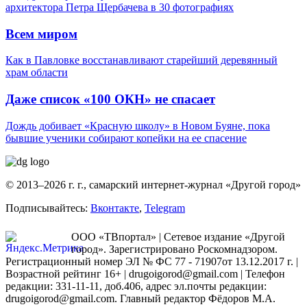
архитектора Петра Щербачева в 30 фотографиях
Всем миром
Как в Павловке восстанавливают старейший деревянный
храм области
Даже список «100 ОКН» не спасает
Дождь добивает «Красную школу» в Новом Буяне, пока
бывшие ученики собирают копейки на ее спасение
© 2013–2026 г. г., самарский интернет-журнал «Другой город»
Подписывайтесь:
Вконтакте
,
Telegram
ООО «ТВпортал» | Сетевое издание «Другой
город». Зарегистрировано Роскомнадзором.
Регистрационный номер ЭЛ № ФС 77 - 71907от 13.12.2017 г. |
Возрастной рейтинг 16+ | drugoigorod@gmail.com
| Телефон
редакции: 331-11-11, доб.406, адрес эл.почты редакции:
drugoigorod@gmail.com. Главный редактор Фёдоров М.А.