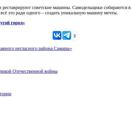
реставрируют советские машины. Самодельщики собираются в со
И всё это ради одного – создать уникальную машину мечты.
угой город»
3
главного негласного района Самары»
еликой Отечественной войны
стории