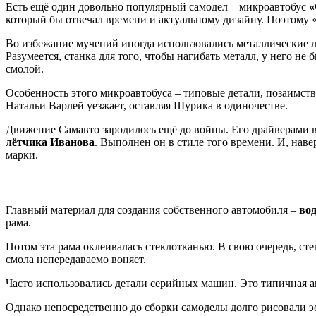
Есть ещё один довольно популярный самодел – микроавтобус
«
который бы отвечал времени и актуальному дизайну. Поэтому 
Во избежание мучений иногда использовались металлические л
Разумеется, станка для того, чтобы нагибать металл, у него не
смолой.
Особенность этого микроавтобуса – типовые детали, позаимст
Натальи Варлей уезжает, оставляя Шурика в одиночестве.
Движение Самавто зародилось ещё до войны. Его драйверами 
лётчика Иванова
. Выполнен он в стиле того времени. И, наве
марки.
Главный материал для создания собственного автомобиля –
во
рама.
Потом эта рама оклеивалась стеклотканью. В свою очередь, ст
смола непередаваемо воняет.
Часто использовались детали серийных машин. Это типичная ав
Однако непосредственно до сборки самоделы долго рисовали э