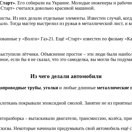
Старт»
. Его собирали на Украине. Молодые инженеры и рабочи
«Старт» считался довольно красивой машиной.
исты. Из них делали отдельные элементы. Известен случай, ког
 было. Тогда мастер выстрелил из ружья в металлический лист, и 
вованные у «Волги» Газ-21. Ещё «Старт» известен по фильму «К
выступили лётчики. Объяснение простое – эти люди были наибо
рное, если бы я не сказал, что это самоделка, вы могли бы поду
Из чего делали автомобили
допроводные трубы
,
уголки
и любые длинные
металлические 
еклоткань покрывали эпоксидной смолой. Занятие не из приятных
торазборка – вытаскивали двигатели, трансмиссию, колёса, приб
скизы. Некоторые начинали придумывать свой автомобиль ещё со