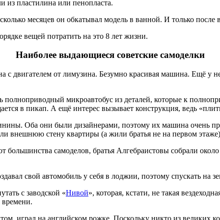
ли из пластилина или пенопласта.
колько месяцев он обкатывал модель в ванной. И только после в
рядке вещей потратить на это 8 лет жизни.
Наиболее выдающиеся советские самоделки
 с двигателем от лимузина. Безумно красивая машина. Ещё у не
ить полноприводный микроавтобус из деталей, которые к полно
ается в пикап. А ещё интерес вызывает конструкция, ведь «пли
инины. Оба они были дизайнерами, поэтому их машина очень про
рали внешнюю стену квартиры (а жили братья не на первом этаже
 от большинства самоделов, братья Алгебраистовы собрали около
оздавал свой автомобиль у себя в лоджии, поэтому спускать на 
утать с заводской «
Нивой
», которая, кстати, не такая вездеходн
 времени.
том, играл на английском рожке. Поскольку никто из великих ко