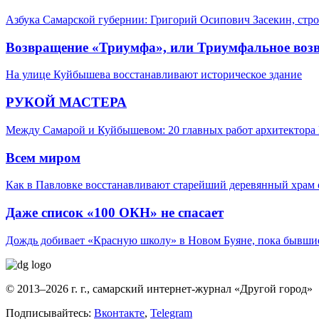
Азбука Самарской губернии: Григорий Осипович Засекин, стро
Возвращение «Триумфа», или Триумфальное воз
На улице Куйбышева восстанавливают историческое здание
РУКОЙ МАСТЕРА
Между Самарой и Куйбышевом: 20 главных работ архитектора 
Всем миром
Как в Павловке восстанавливают старейший деревянный храм 
Даже список «100 ОКН» не спасает
Дождь добивает «Красную школу» в Новом Буяне, пока бывшие
© 2013–2026 г. г., самарский интернет-журнал «Другой город»
Подписывайтесь:
Вконтакте
,
Telegram