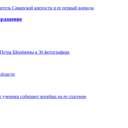
итель Самарской крепости и ее первый воевода
вращение
Петра Щербачева в 30 фотографиях
области
 ученики собирают копейки на ее спасение