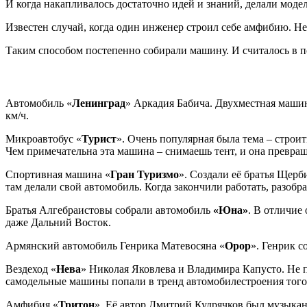
И когда накапливалось достаточно идей и знаний, делали моде
Известен случай, когда один инженер строил себе амфибию. Нес
Таким способом постепенно собирали машину. И считалось в по
Автомобиль «
Ленинград
» Аркадия Бабича. Двухместная машина
км/ч.
Микроавтобус «
Турист
». Очень популярная была тема – стро
Чем примечательна эта машина – снимаешь тент, и она превращ
Спортивная машина «
Гран Туризмо
». Создали её братья Щерб
там делали свой автомобиль. Когда закончили работать, разоб
Братья Алгебраистовы собрали автомобиль
«Юна»
. В отличие
даже Дальний Восток.
Армянский автомобиль Генрика Матевосяна «
Орор
». Генрик с
Вездеход «
Нева
» Николая Яковлева и Владимира Капусто. Не п
самодельные машины попали в тренд автомобилестроения того
Амфибия «
Тритон
». Её автор Дмитрий Кудрячков был музыкан