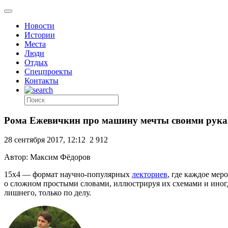
Новости
Истории
Места
Люди
Отдых
Спецпроекты
Контакты
Рома Ежевичкин про машину мечты своими рук
28 сентября 2017, 12:12
2 912
Автор: Максим Фёдоров
15х4 — формат научно-популярных
лекториев
, где каждое мер
о сложном простыми словами, иллюстрируя их схемами и иногд
лишнего, только по делу.