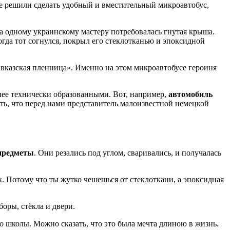
е решили сделать удобный и вместительный микроавтобус,
да одному украинскому мастеру потребовалась гнутая крыша.
когда тот согнулся, покрыл его стеклотканью и эпоксидной
авказская пленница». Именно на этом микроавтобусе героиня
лее технически образованными. Вот, например,
автомобиль
мать, что перед нами представитель малоизвестной немецкой
предметы
. Они резались под углом, сваривались, и получалась
. Потому что ты жутко чешешься от стеклоткани, а эпоксидная
оры, стёкла и двери.
 школы. Можно сказать, что это была мечта длиною в жизнь.