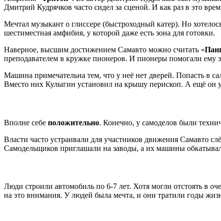
Дмитрий Кудрячков часто сидел за сценой. И как раз в это вре
Мечтал музыкант о глиссере (быстроходный катер). Но хотелос
шестиместная амфибия, у которой даже есть зона для готовки.
Наверное, высшим достижением Самавто можно считать «
Пан
преподавателем в кружке пионеров. И пионеры помогали ему э
Машина примечательна тем, что у неё нет дверей. Попасть в с
Вместо них Кулыгин установил на крышу перископ. А ещё он у
Вполне себе
положительно
. Конечно, у самоделов были техни
Власти часто устраивали для участников движения Самавто сл
Самодельщиков приглашали на заводы, а их машины обкатывал
Люди строили автомобиль по 6-7 лет. Хотя могли отстоять в о
на это внимания. У людей была мечта, и они тратили годы жизн