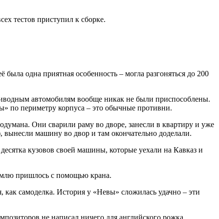
сех тестов приступил к сборке.
ё была одна приятная особенность – могла разгоняться до 200
приводным автомобилям вообще никак не были приспособлены.
ты» по периметру корпуса – это обычные противни.
думана. Они сварили раму во дворе, занесли в квартиру и уже
), вынесли машину во двор и там окончательно доделали.
 десятка кузовов своей машины, которые уехали на Кавказ и
землю пришлось с помощью крана.
ая, как самоделка. История у «Невы» сложилась удачно – эти
мпозиторов не написал ничего для английского рожка,