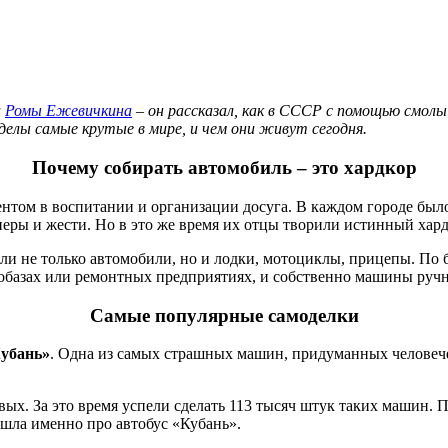
а
Ромы Ежевичкина
– он рассказал, как в СССР с помощью смол
елы самые крутые в мире, и чем они живут сегодня.
Почему собирать автомобиль – это хардкор
том в воспитании и организации досуга. В каждом городе было 
еры и жести. Но в это же время их отцы творили истинный хард
али не только автомобили, но и лодки, мотоциклы, прицепы. По 
автобазах или ремонтных предприятиях, и собственно машины руч
Самые популярные самоделки
Кубань»
. Одна из самых страшных машин, придуманных человече
вых. За это время успели сделать 113 тысяч штук таких машин. 
 шла именно про автобус «Кубань».