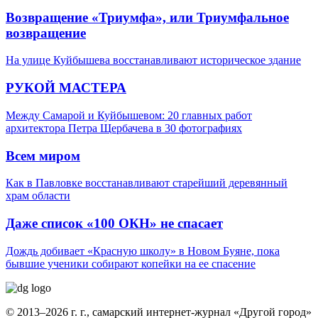
Возвращение «Триумфа», или Триумфальное
возвращение
На улице Куйбышева восстанавливают историческое здание
РУКОЙ МАСТЕРА
Между Самарой и Куйбышевом: 20 главных работ
архитектора Петра Щербачева в 30 фотографиях
Всем миром
Как в Павловке восстанавливают старейший деревянный
храм области
Даже список «100 ОКН» не спасает
Дождь добивает «Красную школу» в Новом Буяне, пока
бывшие ученики собирают копейки на ее спасение
© 2013–2026 г. г., самарский интернет-журнал «Другой город»