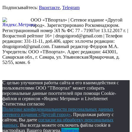
Подписывайтесь:
Вконтакте
,
Telegram
ООО «ТВпортал» | Сетевое издание «Другой
город». Зарегистрировано Роскомнадзором.
Регистрационный номер ЭЛ № ФС 77 - 71907от 13.12.2017 г. |
Возрастной рейтинг 16+ | drugoigorod@gmail.com
| Телефон
редакции: 331-11-11, доб.406, адрес эл.почты редакции:
drugoigorod@gmail.com. Главный редактор Фёдоров М.А.
Учредитель: ООО «ТВпортал». Адрес редакции: 443001,
Самарская обл., г. Самара, ул. Ульяновская/Ярмарочная, д.
52/55, комн. 6
С целью улучшения работы сайта и его взаимодействия с
пользователями ООО "ТВпортал" может собирать
персональные данные посетителей при помощи Cookie-
файлов и сервисов «Яндекс Метрика» и LiveInternet
Статистика согласно
Политике конфиденциальности персональных данных
сетевого издания «Другой город»
. Продолжая работу с
сайтом, Вы даете
согласие на обработку персональных
данных
. Вы всегда можете отключить файлы cookie в
настройках Вашего браузера.
Понятно