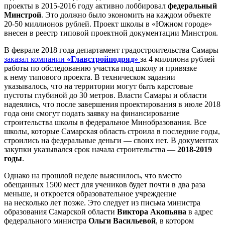
проекты в 2015-2016 году активно лоббировал
федеральный
Минстрой
. Это должно было экономить на каждом объекте
20-50 миллионов рублей. Проект школы в «Южном городе»
внесен в реестр типовой проектной документации Минстроя.
В феврале 2018 года департамент градостроительства Самары
заказал компании
«Главстройподряд»
за 4 миллиона рублей
работы по обследованию участка под школу и привязке
к нему типового проекта. В техническом задании
указывалось, что на территории могут быть карстовые
пустоты глубиной до 30 метров. Власти Самары и области
надеялись, что после завершения проектирования в июле 2018
года они смогут подать заявку на финансирование
строительства школы в федеральное Минобразования. Все
школы, которые Самарская область строила в последние годы,
строились на федеральные деньги — своих нет. В документах
закупки указывался срок начала строительства —
2018-2019
годы
.
Однако на прошлой неделе выяснилось, что вместо
обещанных 1500 мест для учеников будет почти в два раза
меньше, и откроется образовательное учреждение
на несколько лет позже. Это следует из письма министра
образования Самарской области
Виктора Акопьяна
в адрес
федерального министра
Ольги Васильевой
, в котором