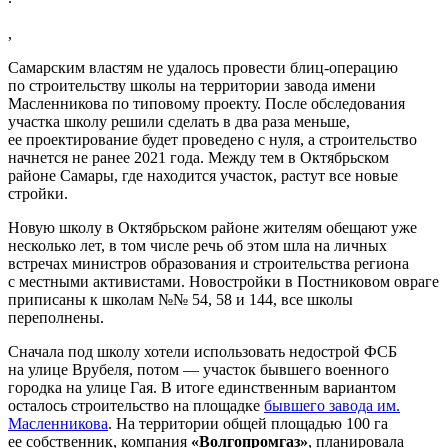
,
Самарским властям не удалось провести блиц-операцию
по строительству школы на территории завода имени
Масленникова по типовому проекту. После обследования
участка школу решили сделать в два раза меньше,
ее проектирование будет проведено с нуля, а строительство
начнется не ранее 2021 года. Между тем в Октябрьском
районе Самары, где находится участок, растут все новые
стройки.
Новую школу в Октябрьском районе жителям обещают уже
несколько лет, в том числе речь об этом шла на личных
встречах министров образования и строительства региона
с местными активистами. Новостройки в Постниковом овраге
приписаны к школам №№ 54, 58 и 144, все школы
переполнены.
Сначала под школу хотели использовать недострой ФСБ
на улице Врубеля, потом — участок бывшего военного
городка на улице Гая. В итоге единственным вариантом
осталось строительство на площадке
бывшего завода им.
Масленникова
. На территории общей площадью 100 га
ее собственник, компания
«Волгопромгаз»
, планировала