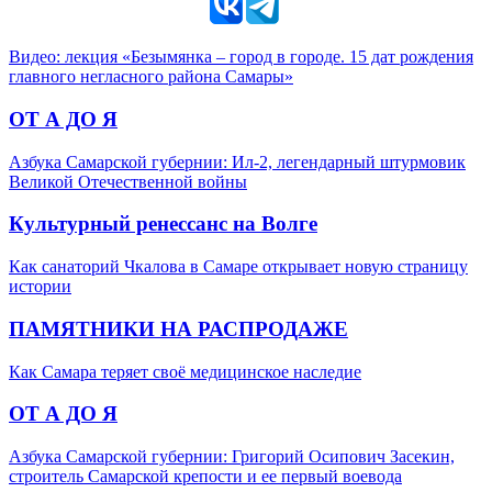
Видео: лекция «Безымянка – город в городе. 15 дат рождения
главного негласного района Самары»
ОТ А ДО Я
Азбука Самарской губернии: Ил-2, легендарный штурмовик
Великой Отечественной войны
Культурный ренессанс на Волге
Как санаторий Чкалова в Самаре открывает новую страницу
истории
ПАМЯТНИКИ НА РАСПРОДАЖЕ
Как Самара теряет своё медицинское наследие
ОТ А ДО Я
Азбука Самарской губернии: Григорий Осипович Засекин,
строитель Самарской крепости и ее первый воевода