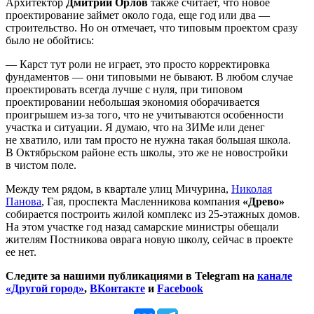
Архитектор
Дмитрий Орлов
также считает, что новое
проектирование займет около года, еще год или два —
строительство. Но он отмечает, что типовым проектом сразу
было не обойтись:
— Карст тут роли не играет, это просто корректировка
фундаментов — они типовыми не бывают. В любом случае
проектировать всегда лучше с нуля, при типовом
проектировании небольшая экономия оборачивается
проигрышем из-за того, что не учитываются особенности
участка и ситуации. Я думаю, что на ЗИМе или денег
не хватило, или там просто не нужна такая большая школа.
В Октябрьском районе есть школы, это же не новостройки
в чистом поле.
Между тем рядом, в квартале улиц Мичурина,
Николая
Панова
, Гая, проспекта Масленникова компания
«Древо»
собирается построить жилой комплекс из 25-этажных домов.
На этом участке год назад самарские министры обещали
жителям Постникова оврага новую школу, сейчас в проекте
ее нет.
Следите за нашими публикациями в Telegram на
канале
«Другой город»
,
ВКонтакте
и
Facebook