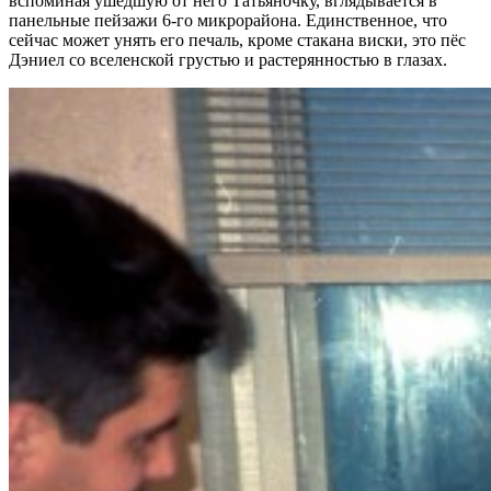
вспоминая ушедшую от него Татьяночку, вглядывается в
панельные пейзажи 6-го микрорайона. Единственное, что
сейчас может унять его печаль, кроме стакана виски, это пёс
Дэниел со вселенской грустью и растерянностью в глазах.