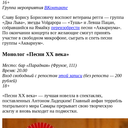
16+
Группа мероприятия
ВКонтакте
Славу Борису Борисовичу воспоют ветераны регги — группа
«Два Льва», звезды Volgapopa — «Тушь» и Левша Пацан,
собравшийся на Ямайку
переизобрести
песни «Аквариума».
По окончании концерта все желающие смогут принять
участие в свободном микрофоне, сыграть и спеть песни
группы «Аквариум».
Монолог «Песни XX века»
Место: бар «Парадная» (Фрунзе, 111)
Время: 20.00
Вход свободный с репостом
этой записи
(без репоста — 200
рублей)
18+
«Песни XX века» — лучшая новелла в спектаклях,
поставленных Антоном Ладецким! Главный анфан террибль
театрального мира Самары прерывает свою творческую
аскезу и вновь выходит на подмостки.