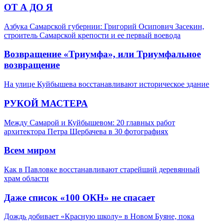
ОТ А ДО Я
Азбука Самарской губернии: Григорий Осипович Засекин,
строитель Самарской крепости и ее первый воевода
Возвращение «Триумфа», или Триумфальное
возвращение
На улице Куйбышева восстанавливают историческое здание
РУКОЙ МАСТЕРА
Между Самарой и Куйбышевом: 20 главных работ
архитектора Петра Щербачева в 30 фотографиях
Всем миром
Как в Павловке восстанавливают старейший деревянный
храм области
Даже список «100 ОКН» не спасает
Дождь добивает «Красную школу» в Новом Буяне, пока