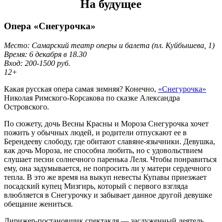
На будущее
Опера «Снегурочка»
Место: Самарский театр оперы и балета (пл. Куйбышева, 1)
Время: 6 декабря в 18.30
Вход: 200-1500 руб.
12+
Какая русская опера самая зимняя? Конечно,
«Снегурочка»
Николая Римского-Корсакова по сказке Александра
Островского.
По сюжету, дочь Весны Красны и Мороза Снегурочка хочет
пожить у обычных людей, и родители отпускают ее в
Берендееву слободу, где обитают славяне-язычники. Девушка,
как дочь Мороза, не способна любить, но с удовольствием
слушает песни солнечного паренька Леля. Чтобы понравиться
ему, она задумывается, не попросить ли у матери сердечного
тепла. В это же время на выкуп невесты Купавы приезжает
посадский купец Мизгирь, который с первого взгляда
влюбляется в Снегурочку и забывает данное другой девушке
обещание жениться.
Дирижер-постановщик спектакля — заслуженный деятель