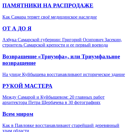
ПАМЯТНИКИ НА РАСПРОДАЖЕ
Как Самара теряет своё медицинское наследие
ОТ А ДО Я
Азбука Самарской губернии: Григорий Осипович Засекин,
строитель Самарской крепости и ее первый воевода
Возвращение «Триумфа», или Триумфальное
возвращение
На улице Куйбышева восстанавливают историческое здание
РУКОЙ МАСТЕРА
Между Самарой и Куйбышевом: 20 главных работ
архитектора Петра Щербачева в 30 фотографиях
Всем миром
Как в Павловке восстанавливают старейший деревянный
храм области