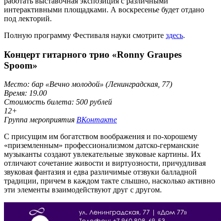
работать выставочная экспозиция с различными
интерактивными площадками. А воскресенье будет отдано
под лекторий.
Полную программу Фестиваля науки смотрите
здесь
.
Концерт гитарного трио «Ronny Graupes
Spoom»
Место: бар «Вечно молодой» (Ленинградская, 77)
Время: 19.00
Стоимость билета: 500 рублей
12+
Группа мероприятия
ВКонтакте
С присущим им богатством воображения и по-хорошему
«приземленным» профессионализмом датско-германские
музыканты создают увлекательные звуковые картины. Их
отличают сочетание живости и виртуозности, причудливая
звуковая фантазия и едва различимые отзвуки балладной
традиции, причем в каждом такте слышно, насколько активно
эти элементы взаимодействуют друг с другом.