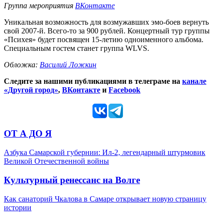
Группа мероприятия
ВКонтакте
Уникальная возможность для возмужавших эмо-боев вернуть
свой 2007-й. Всего-то за 900 рублей. Концертный тур группы
«Психея» будет посвящен 15-летию одноименного альбома.
Специальным гостем станет группа WLVS.
Обложка:
Василий Ложкин
Следите за нашими публикациями в телеграме на
канале
«Другой город»
,
ВКонтакте
и
Facebook
ОТ А ДО Я
Азбука Самарской губернии: Ил-2, легендарный штурмовик
Великой Отечественной войны
Культурный ренессанс на Волге
Как санаторий Чкалова в Самаре открывает новую страницу
истории