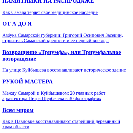
ПАМЯТНИКИ НА РАСПРОДАЖЕ
Как Самара теряет своё медицинское наследие
ОТ А ДО Я
Азбука Самарской губернии: Григорий Осипович Засекин,
строитель Самарской крепости и ее первый воевода
Возвращение «Триумфа», или Триумфальное
возвращение
На улице Куйбышева восстанавливают историческое здание
РУКОЙ МАСТЕРА
Между Самарой и Куйбышевом: 20 главных работ
архитектора Петра Щербачева в 30 фотографиях
Всем миром
Как в Павловке восстанавливают старейший деревянный
храм области