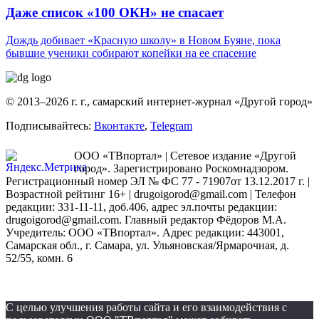
Даже список «100 ОКН» не спасает
Дождь добивает «Красную школу» в Новом Буяне, пока
бывшие ученики собирают копейки на ее спасение
© 2013–2026 г. г., самарский интернет-журнал «Другой город»
Подписывайтесь:
Вконтакте
,
Telegram
ООО «ТВпортал» | Сетевое издание «Другой
город». Зарегистрировано Роскомнадзором.
Регистрационный номер ЭЛ № ФС 77 - 71907от 13.12.2017 г. |
Возрастной рейтинг 16+ | drugoigorod@gmail.com
| Телефон
редакции: 331-11-11, доб.406, адрес эл.почты редакции:
drugoigorod@gmail.com. Главный редактор Фёдоров М.А.
Учредитель: ООО «ТВпортал». Адрес редакции: 443001,
Самарская обл., г. Самара, ул. Ульяновская/Ярмарочная, д.
52/55, комн. 6
С целью улучшения работы сайта и его взаимодействия с