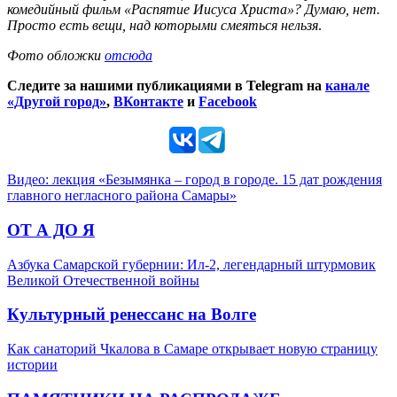
комедийный фильм «Распятие Иисуса Христа»? Думаю, нет.
Просто есть вещи, над которыми смеяться нельзя
.
Фото обложки
отсюда
Следите за нашими публикациями в Telegram на
канале
«Другой город»
,
ВКонтакте
и
Facebook
Видео: лекция «Безымянка – город в городе. 15 дат рождения
главного негласного района Самары»
ОТ А ДО Я
Азбука Самарской губернии: Ил-2, легендарный штурмовик
Великой Отечественной войны
Культурный ренессанс на Волге
Как санаторий Чкалова в Самаре открывает новую страницу
истории