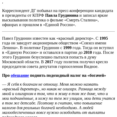
,
Корреспондент ДГ побывал на пресс-конференции кандидата
в президенты от КПРФ
Павла Грудинина
и записал яркие
высказывания политика о фильме «Смерть Сталина»,
офшорах и прошлом в «Единой России».
Павел Грудинин известен как «красный директор». С
1995
года он заведует акционерным обществом «Совхоз имени
Ленина». В политике Грудинин с
1999
года. Тогда он вступил
в «Единую Россию» и оставался в партии до
2010
года. После
этого Грудинин безуспешно пытался попасть в думу
Московской области. В
2017
году политик получил кресло
председателя совета депутатов горпоселения Видное.
Про
обещание
поднять подоходный налог на «богачей»
—
Я себя к богачам не отношу. Меня можно назвать
«красный директор», но никак не олигарх. Разница между
мной и олигархом в том, что я живу в том же доме, что и
мои подчинённые, я хожу по тем же улицам, мои дети учатся
в том же детсаде. Поэтому я считаю, что повышение
налогов для реальных богачей необходимо. А людей
малообеспеченных вовсе нужно освободить от выплаты