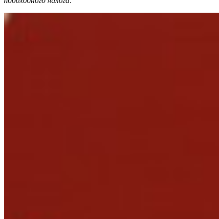
подоходного налога
.