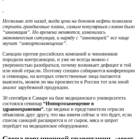
,
Несколько лет назад, когда цена на бочонок нефти позволяла
строить грандиозные планы, самым популярным словом было
“инновация”. Но времена меняются, изменилась
экономическая ситуация, и наряду с “инновацией” все чаще
звучит “импортозамещение”.
Санкции против российских компаний и чиновников
породили контрсанкции, и уже не всегда можно с
уверенностью разобраться, почему возникает дефицит в той
или иной отрасли. Поэтому спешно собираются конференции
и семинары, на которых ответственные лица пытаются
выяснить, можем ли мы произвести в России тот или иной
аналог зарубежной продукции.
30 сентября в Самаре на базе медицинского университета
состоялся семинар
“Импортозамещение в
здравоохранении”
, где медики и представители отрасли
объясняли друг другу, что мы имеем сейчас и что будет, если
список санкций расширится и от сыров, мяса и шпрот
перейдет на медицинское оборудование.
Стенд повышенной гравитации, «мозг