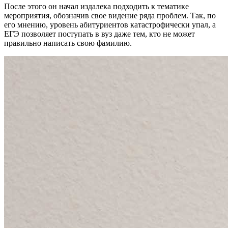
После этого он начал издалека подходить к тематике
мероприятия, обозначив свое видение ряда проблем. Так, по
его мнению, уровень абитуриентов катастрофически упал, а
ЕГЭ позволяет поступать в вуз даже тем, кто не может
правильно написать свою фамилию.