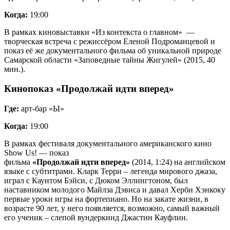
Когда:
19:00
В рамках киновыставки «Из контекста о главном» —
творческая встреча с режиссёром Еленой Подроманцевой и
показ её же документального фильма об уникальной природе
Самарской области «Заповедные тайны Жигулей» (2015, 40
мин.).
Кинопоказ «Продолжай идти вперед»
Где:
арт-бар «Ы»
Когда:
19:00
В рамках фестиваля документального американского кино
Show Us! — показ
фильма
«Продолжай идти вперед»
(2014, 1:24) на английском
языке с субтитрами. Кларк Терри – легенда мирового джаза,
играл с Каунтом Бэйси, с Дюком Эллингтоном, был
наставником молодого Майлза Дэвиса и давал Херби Хэнкоку
первые уроки игры на фортепиано. Но на закате жизни, в
возрасте 90 лет, у него появляется, возможно, самый важный
его ученик – слепой вундеркинд Джастин Кауфлин.