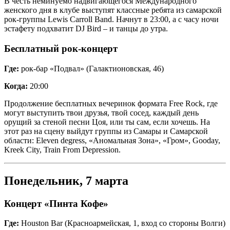
В честь неминуемо надвигающегося Международного
женского дня в клубе выступят классные ребята из самарской
рок-группы Lewis Carroll Band. Начнут в 23:00, а с часу ночи
эстафету подхватит DJ Bird – и танцы до утра.
Бесплатный рок-концерт
Где:
рок-бар «Подвал» (Галактионовская, 46)
Когда:
20:00
Продолжение бесплатных вечеринок формата Free Rock, где
могут выступить твои друзья, твой сосед, каждый день
орущий за стеной песни Цоя, или ты сам, если хочешь. На
этот раз на сцену выйдут группы из Самары и Самарской
области: Eleven degress, «Аномальная Зона», «Гром», Gooday,
Kreek City, Train From Depression.
Понедельник, 7 марта
Концерт «Пинта Кофе»
Где:
Houston Bar (Красноармейская, 1, вход со стороны Волги)