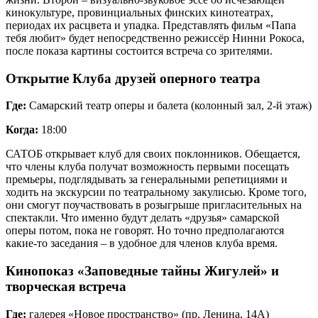
кинокультуре, провинциальных финских кинотеатрах,
периодах их расцвета и упадка. Представлять фильм «Папа
тебя любит» будет непосредственно режиссёр Нинни Рокоса,
после показа картины состоится встреча со зрителями.
Открытие Клуба друзей оперного театра
Где:
Самарский театр оперы и балета (колонный зал, 2-й этаж)
Когда:
18:00
САТОБ открывает клуб для своих поклонников. Обещается,
что члены клуба получат возможность первыми посещать
премьеры, подглядывать за генеральными репетициями и
ходить на экскурсии по театральному закулисью. Кроме того,
они смогут поучаствовать в розыгрыше пригласительных на
спектакли. Что именно будут делать «друзья» самарской
оперы потом, пока не говорят. Но точно предполагаются
какие-то заседания – в удобное для членов клуба время.
Кинопоказ «Заповедные тайны Жигулей» и
творческая встреча
Где:
галерея «Новое пространство» (пр. Ленина, 14А)