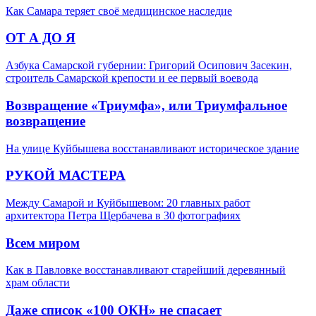
Как Самара теряет своё медицинское наследие
ОТ А ДО Я
Азбука Самарской губернии: Григорий Осипович Засекин,
строитель Самарской крепости и ее первый воевода
Возвращение «Триумфа», или Триумфальное
возвращение
На улице Куйбышева восстанавливают историческое здание
РУКОЙ МАСТЕРА
Между Самарой и Куйбышевом: 20 главных работ
архитектора Петра Щербачева в 30 фотографиях
Всем миром
Как в Павловке восстанавливают старейший деревянный
храм области
Даже список «100 ОКН» не спасает