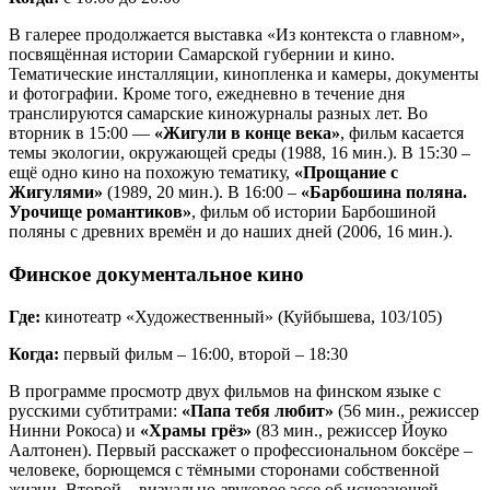
В галерее продолжается выставка «Из контекста о главном»,
посвящённая истории Самарской губернии и кино.
Тематические инсталляции, кинопленка и камеры, документы
и фотографии. Кроме того, ежедневно в течение дня
транслируются самарские киножурналы разных лет. Во
вторник в 15:00 —
«Жигули в конце века»
, фильм касается
темы экологии, окружающей среды (1988, 16 мин.). В 15:30 –
ещё одно кино на похожую тематику,
«Прощание с
Жигулями»
(1989, 20 мин.). В 16:00 –
«Барбошина поляна.
Урочище романтиков»
, фильм об истории Барбошиной
поляны с древних времён и до наших дней (2006, 16 мин.).
Финское документальное кино
Где:
кинотеатр «Художественный» (Куйбышева, 103/105)
Когда:
первый фильм – 16:00, второй – 18:30
В программе просмотр двух фильмов на финском языке с
русскими субтитрами:
«Папа тебя любит»
(56 мин., режиссер
Нинни Рокоса) и
«Храмы грёз»
(83 мин., режиссер Йоуко
Аалтонен). Первый расскажет о профессиональном боксёре –
человеке, борющемся с тёмными сторонами собственной
жизни. Второй – визуально-звуковое эссе об исчезающей