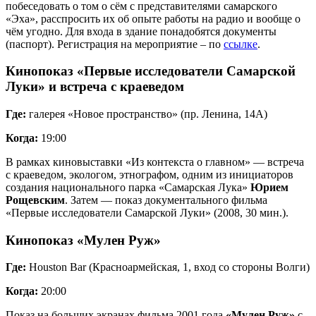
побеседовать о том о сём с представителями самарского
«Эха», расспросить их об опыте работы на радио и вообще о
чём угодно. Для входа в здание понадобятся документы
(паспорт). Регистрация на мероприятие – по
ссылке
.
Кинопоказ «Первые исследователи Самарской
Луки» и встреча с краеведом
Где:
галерея «Новое пространство» (пр. Ленина, 14А)
Когда:
19:00
В рамках киновыставки «Из контекста о главном» — встреча
с краеведом, экологом, этнографом, одним из инициаторов
создания национального парка «Самарская Лука»
Юрием
Рощевским
. Затем — показ документального фильма
«Первые исследователи Самарской Луки» (2008, 30 мин.).
Кинопоказ «Мулен Руж»
Где:
Houston Bar (Красноармейская, 1, вход со стороны Волги)
Когда:
20:00
Показ на больших экранах фильма 2001 года
«Мулен Руж»
с