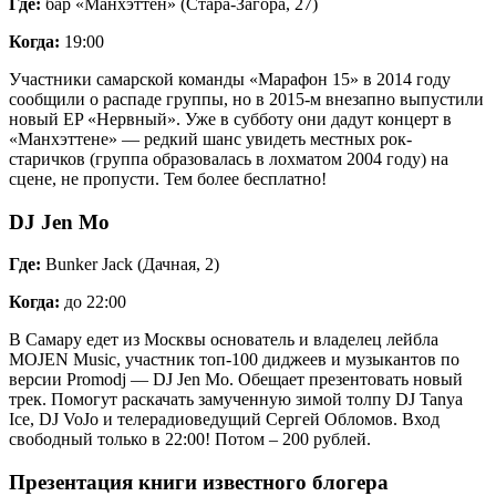
Где:
бар «Манхэттен» (Стара-Загора, 27)
Когда:
19:00
Участники самарской команды «Марафон 15» в 2014 году
сообщили о распаде группы, но в 2015-м внезапно выпустили
новый EP «Нервный». Уже в субботу они дадут концерт в
«Манхэттене» — редкий шанс увидеть местных рок-
старичков (группа образовалась в лохматом 2004 году) на
сцене, не пропусти. Тем более бесплатно!
DJ Jen Mo
Где:
Bunker Jack (Дачная, 2)
Когда:
до 22:00
В Самару едет из Москвы основатель и владелец лейбла
MOJEN Music, участник топ-100 диджеев и музыкантов по
версии Promodj — DJ Jen Mo. Обещает презентовать новый
трек. Помогут раскачать замученную зимой толпу DJ Tanya
Ice, DJ VoJo и телерадиоведущий Сергей Обломов. Вход
свободный только в 22:00! Потом – 200 рублей.
Презентация книги известного блогера