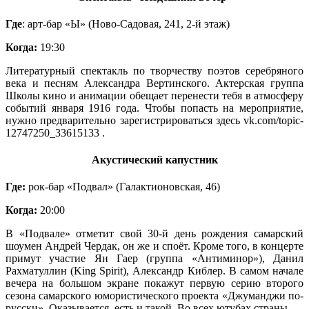
Где
: арт-бар «Ы» (Ново-Садовая, 241, 2-й этаж)
Когда:
19:30
Литературный спектакль по творчеству поэтов серебряного
века и песням Александра Вертинского. Актерская группа
Школы кино и анимации обещает перенести тебя в атмосферу
событий января 1916 года. Чтобы попасть на мероприятие,
нужно предварительно зарегистрироваться здесь vk.com/topic-
12747250_33615133 .
Акустический капустник
Где:
рок-бар «Подвал» (Галактионовская, 46)
Когда:
20:00
В «Подвале» отметит свой 30-й день рождения самарский
шоумен Андрей Чердак, он же и споёт. Кроме того, в концерте
примут участие Ян Гаер (группа «Антиминор»), Данил
Рахматуллин (King Spirit), Александр Киблер. В самом начале
вечера на большом экране покажут первую серию второго
сезона самарского юмористического проекта «Джуманджи по-
русски». Оказывается, есть и такой. Во всех ютубах страны.