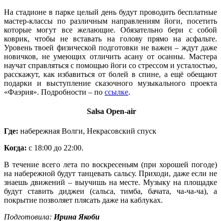
На стадионе в парке целый день будут проводить бесплатные
мастер-классы по различным направлениям йоги, посетить
которые могут все желающие. Обязательно бери с собой
коврик, чтобы не вставать на голову прямо на асфальте.
Уровень твоей физической подготовки не важен – ждут даже
новичков, не умеющих отличить асану от осанны. Мастера
научат справляться с помощью йоги со стрессом и усталостью,
расскажут, как избавиться от болей в спине, а ещё обещают
подарки и выступление сказочного музыкального проекта
«Фаэрия». Подробности – по
ссылке
.
Salsa Open-air
Где:
набережная Волги, Некрасовский спуск
Когда:
с 18:00 до 22:00.
В течение всего лета по воскресеньям (при хорошей погоде)
на набережной будут танцевать сальсу. Приходи, даже если не
знаешь движений – выучишь на месте. Музыку на площадке
будут ставить диджеи (сальса, тимба, бачата, ча-ча-ча), а
покрытие позволяет плясать даже на каблуках.
Подготовила:
Ирина Якоби