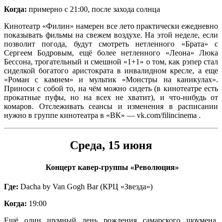
Когда:
примерно с 21:00, после захода солнца
Кинотеатр «Филин» намерен все лето практически ежедневно
показывать фильмы на свежем воздухе. На этой неделе, если
позволит погода, будут смотреть нетленного «Брата» с
Сергеем Бодровым, ещё более нетленного «Леона» Люка
Бессона, трогательный и смешной «1+1» о том, как рэпер стал
сиделкой богатого аристократа в инвалидном кресле, а еще
«Роман с камнем» и мультик «Монстры на каникулах».
Приноси с собой то, на чём можно сидеть (в кинотеатре есть
прокатные пуфы, но на всех не хватит), и что-нибудь от
комаров. Отслеживать сеансы и изменения в расписании
нужно в группе кинотеатра в «ВК» — vk.com/filincinema .
Среда, 15 июня
Концерт кавер-группы «Революция»
Где:
Dacha by Van Gogh Bar (КРЦ «Звезда»)
Когда:
19:00
Ещё один шумный день рождения самарского шоумена,