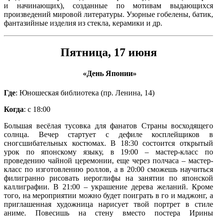
и начинающих), созданные по мотивам выдающихся
произведений мировой литературы. Узорные гобелены, батик,
фантазийные изделия из стекла, керамики и др.
Пятница, 17 июня
«День Японии»
Где
: Юношеская библиотека (пр. Ленина, 14)
Когда
: с 18:00
Большая весёлая тусовка для фанатов Страны восходящего
солнца. Вечер стартует с дефиле косплейщиков в
сногсшибательных костюмах. В 18:30 состоится открытый
урок по японскому языку, в 19:00 – мастер-класс по
проведению чайной церемонии, еще через полчаса – мастер-
класс по изготовлению роллов, а в 20:00 сможешь научиться
филигранно рисовать иероглифы на занятии по японской
каллиграфии. В 21:00 – украшение дерева желаний. Кроме
того, на мероприятии можно будет поиграть в го и маджонг, а
приглашенная художница нарисует твой портрет в стиле
аниме. Повесишь на стену вместо постера Ирины