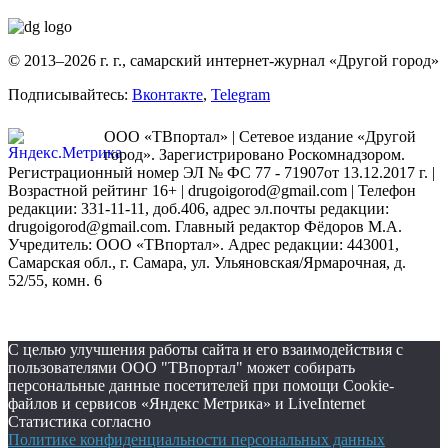
© 2013–2026 г. г., самарский интернет-журнал «Другой город»
Подписывайтесь:
Вконтакте
,
Telegram
ООО «ТВпортал» | Сетевое издание «Другой
город». Зарегистрировано Роскомнадзором.
Регистрационный номер ЭЛ № ФС 77 - 71907от 13.12.2017 г. |
Возрастной рейтинг 16+ | drugoigorod@gmail.com
| Телефон
редакции: 331-11-11, доб.406, адрес эл.почты редакции:
drugoigorod@gmail.com. Главный редактор Фёдоров М.А.
Учредитель: ООО «ТВпортал». Адрес редакции: 443001,
Самарская обл., г. Самара, ул. Ульяновская/Ярмарочная, д.
52/55, комн. 6
С целью улучшения работы сайта и его взаимодействия с
пользователями ООО "ТВпортал" может собирать
персональные данные посетителей при помощи Cookie-
файлов и сервисов «Яндекс Метрика» и LiveInternet
Статистика согласно
Политике конфиденциальности персональных данных