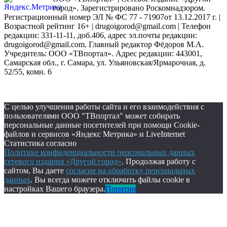
город». Зарегистрировано Роскомнадзором.
Регистрационный номер ЭЛ № ФС 77 - 71907от 13.12.2017 г. |
Возрастной рейтинг 16+ | drugoigorod@gmail.com
| Телефон
редакции: 331-11-11, доб.406, адрес эл.почты редакции:
drugoigorod@gmail.com. Главный редактор Фёдоров М.А.
Учредитель: ООО «ТВпортал». Адрес редакции: 443001,
Самарская обл., г. Самара, ул. Ульяновская/Ярмарочная, д.
52/55, комн. 6
С целью улучшения работы сайта и его взаимодействия с
пользователями ООО "ТВпортал" может собирать
персональные данные посетителей при помощи Cookie-
файлов и сервисов «Яндекс Метрика» и LiveInternet
Статистика согласно
Политике конфиденциальности персональных данных
сетевого издания «Другой город»
. Продолжая работу с
сайтом, Вы даете
согласие на обработку персональных
данных
. Вы всегда можете отключить файлы cookie в
настройках Вашего браузера.
Понятно