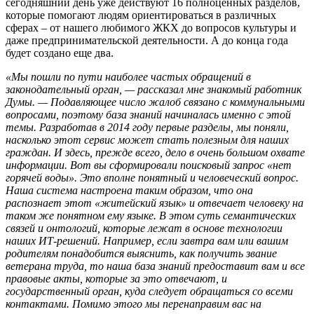
сегодняшний день уже действуют 16 полноценных разделов,
которые помогают людям ориентироваться в различных
сферах – от нашего любимого ЖКХ до вопросов культуры и
даже предпринимательской деятельности. А до конца года
будет создано еще два.
«Мы пошли по пути наиболее частых обращений в
законодательный орган, — рассказал мне знакомый работник
Думы. — Подавляющее число жалоб связано с коммунальными
вопросами, поэтому база знаний начиналась именно с этой
темы. Разработав в 2014 году первые разделы, мы поняли,
насколько этот сервис может стать полезным для наших
граждан. И здесь, прежде всего, дело в очень большом охвате
информации. Вот вы сформировали поисковый запрос «нет
горячей воды». Это вполне понятный и человеческий вопрос.
Наша система настроена таким образом, что она
распознает этот «житейский язык» и отвечает человеку на
таком же понятном ему языке. В этом суть семантических
связей и онтологий, которые лежат в основе технологии
наших ИТ-решений. Например, если завтра вам или вашим
родителям понадобится выяснить, как получить звание
ветерана труда, то наша база знаний предоставит вам и все
правовые акты, которые за это отвечают, и
государственный орган, куда следует обращаться со всеми
контактами. Помимо этого мы перенаправим вас на