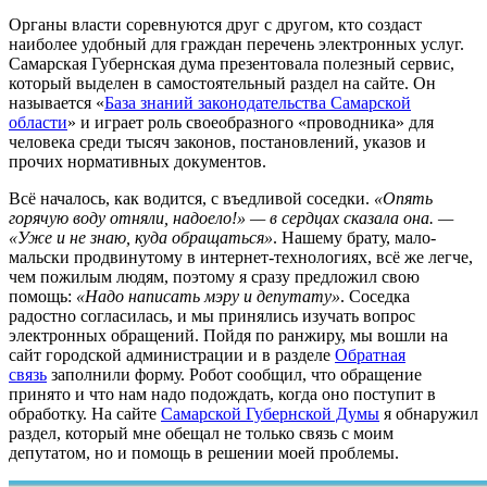
Органы власти соревнуются друг с другом, кто создаст
наиболее удобный для граждан перечень электронных услуг.
Самарская Губернская дума презентовала полезный сервис,
который выделен в самостоятельный раздел на сайте. Он
называется «
База знаний законодательства Самарской
области
» и играет роль своеобразного «проводника» для
человека среди тысяч законов, постановлений, указов и
прочих нормативных документов.
Всё началось, как водится, с въедливой соседки.
«Опять
горячую воду отняли, надоело!» — в сердцах сказала она. —
«Уже и не знаю, куда обращаться»
. Нашему брату, мало-
мальски продвинутому в интернет-технологиях, всё же легче,
чем пожилым людям, поэтому я сразу предложил свою
помощь:
«Надо написать мэру и депутату»
. Соседка
радостно согласилась, и мы принялись изучать вопрос
электронных обращений. Пойдя по ранжиру, мы вошли на
сайт городской администрации и в разделе
Обратная
связь
заполнили форму. Робот сообщил, что обращение
принято и что нам надо подождать, когда оно поступит в
обработку. На сайте
Самарской Губернской Думы
я обнаружил
раздел, который мне обещал не только связь с моим
депутатом, но и помощь в решении моей проблемы.