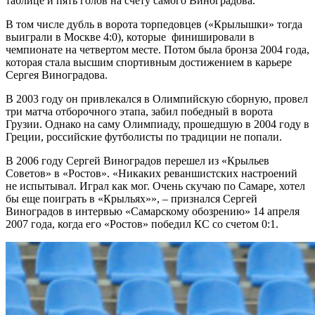
таблице и пять голов на счету самого Виноградова.
В том числе дубль в ворота торпедовцев («Крылышки» тогда
выиграли в Москве 4:0), которые финишировали в
чемпионате на четвертом месте. Потом была бронза 2004 года,
которая стала высшим спортивным достижением в карьере
Сергея Виноградова.
В 2003 году он привлекался в Олимпийскую сборную, провел
три матча отборочного этапа, забил победный в ворота
Грузии. Однако на саму Олимпиаду, прошедшую в 2004 году в
Греции, российские футболисты по традиции не попали.
В 2006 году Сергей Виноградов перешел из «Крыльев
Советов» в «Ростов». «Никаких реваншистских настроений
не испытывал. Играл как мог. Очень скучаю по Самаре, хотел
бы еще поиграть в «Крыльях»», – признался Сергей
Виноградов в интервью «Самарскому обозрению» 14 апреля
2007 года, когда его «Ростов» победил КС со счетом 0:1.