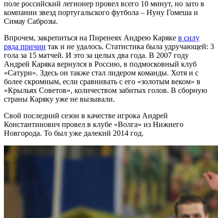
поле российский легионер провел всего 10 минут, но зато в
компании звезд португальского футбола – Нуну Гомеша и
Симау Саброзы.
Впрочем, закрепиться на Пиренеях Андрею Каряке
в силу
ряда причин
так и не удалось. Статистика была удручающей: 3
гола за 15 матчей. И это за целых два года. В 2007 году
Андрей Каряка вернулся в Россию, в подмосковный клуб
«Сатурн». Здесь он также стал лидером команды. Хотя и с
более скромным, если сравнивать с его «золотым веком» в
«Крыльях Советов», количеством забитых голов. В сборную
страны Каряку уже не вызывали.
Свой последний сезон в качестве игрока Андрей
Константинович провел в клубе «Волга» из Нижнего
Новгорода. То был уже далекий 2014 год.