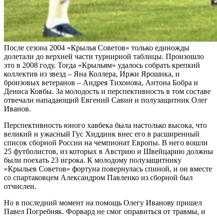
После сезона 2004 «Крылья Советов» только единожды
долетали до верхней части турнирной таблицы. Произошло
это в 2008 году. Тогда «Крыльям» удалось собрать крепкий
коллектив из звезд – Яна Коллера, Иржи Ярошика, и
бронзовых ветеранов – Андрея Тихонова, Антона Бобра и
Дениса Ковбы. За молодость и перспективность в том составе
отвечали нападающий Евгений Савин и полузащитник Олег
Иванов.
Перспективность юного хавбека была настолько высока, что
великий и ужасный Гус Хиддинк внес его в расширенный
список сборной России на чемпионат Европы. В него вошли
25 футболистов, из которых в Австрию и Швейцарию должны
были поехать 23 игрока. К молодому полузащитнику
«Крыльев Советов» фортуна повернулась спиной, и он вместе
со спартаковцем Александром Павленко из сборной был
отчислен.
Но в последний момент на помощь Олегу Иванову пришел
Павел Погребняк. Форвард не смог оправиться от травмы, и