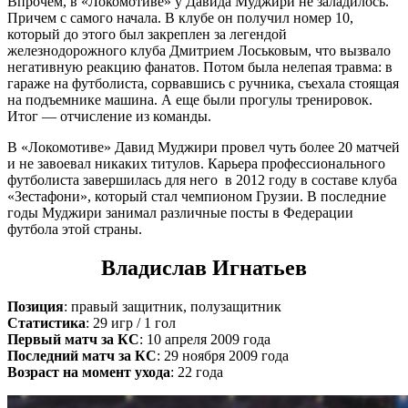
Впрочем, в «Локомотиве» у Давида Муджири не заладилось.
Причем с самого начала. В клубе он получил номер 10,
который до этого был закреплен за легендой
железнодорожного клуба Дмитрием Лоськовым, что вызвало
негативную реакцию фанатов. Потом была нелепая травма: в
гараже на футболиста, сорвавшись с ручника, съехала стоящая
на подъемнике машина. А еще были прогулы тренировок.
Итог — отчисление из команды.
В «Локомотиве» Давид Муджири провел чуть более 20 матчей
и не завоевал никаких титулов. Карьера профессионального
футболиста завершилась для него в 2012 году в составе клуба
«Зестафони», который стал чемпионом Грузии. В последние
годы Муджири занимал различные посты в Федерации
футбола этой страны.
Владислав Игнатьев
Позиция
: правый защитник, полузащитник
Статистика
: 29 игр / 1 гол
Первый матч за КС
: 10 апреля 2009 года
Последний матч за КС
: 29 ноября 2009 года
Возраст на момент ухода
: 22 года