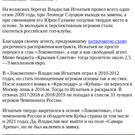
На волжских берегах Владислав Игнатьев провел всего один
сезон 2009 года, при Леониде Слуцком выходя на замены, а
при сменившем его Юрии Газзаеве получив твердое место в
основе. За молодым и перспективным игроком стали
охотиться российские топ-клубы.
Благодаря своему агенту, придумавшему
хитроумную схему
досрочного расторжения контракта, Игнатьев не просто
перешел в стан «Локомотива», а еще и как свободный агент.
Мимо бюджета «Крыльев Советов» тогда пролетело около 2,5
—3 миллионов евро.
В «Локомотиве» Владислав Игнатьев играл в 2010-2012
годах, но стать полноценным игроком основы так и не смог.
После южного вояжа в «Краснодар» и «Кубань» он вернулся в
Москву лишь в 2016-м. Тогда-то Игнатьев и раскрылся. В
сезонах 2017/2018 и 2018/2019 он попадал в список 33 лучших
игроков Чемпионата России.
Игнатьев твердо закрепился в основе «Локомотива», стал
чемпионом России и обладателем Кубка страны (в том числе
и 2021 года). Да, Владислав мог выйти и на поле «Самара
Арены», но не был включен в заявку.