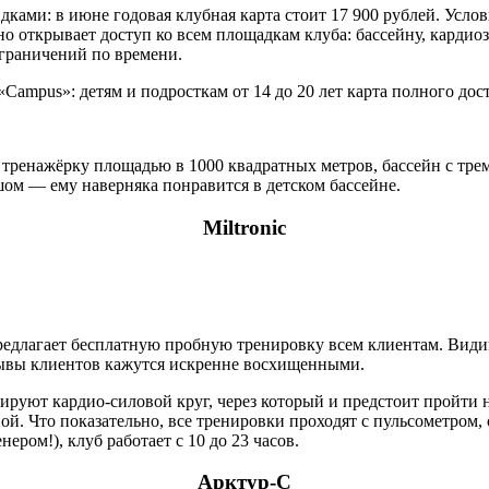
ками: в июне годовая клубная карта стоит 17 900 рублей. Услов
но открывает доступ ко всем площадкам клуба: бассейну, кардиоз
ограничений по времени.
Campus»: детям и подросткам от 14 до 20 лет карта полного дост
 тренажёрку площадью в 1000 квадратных метров, бассейн с тре
шом — ему наверняка понравится в детском бассейне.
Miltronic
редлагает бесплатную пробную тренировку всем клиентам. Видимо
тзывы клиентов кажутся искренне восхищенными.
мируют кардио-силовой круг, через который и предстоит пройти
ой. Что показательно, все тренировки проходят с пульсометром,
ером!), клуб работает с 10 до 23 часов.
Арктур-С