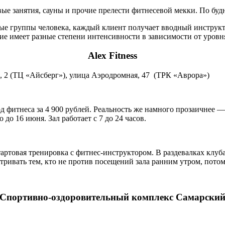
е занятия, сауны и прочие прелести фитнесевой мекки. По будня
е группы человека, каждый клиент получает вводный инструктаж
е имеет разные степени интенсивности в зависимости от уровн
Alex Fitness
, 2 (ТЦ «Айсберг»), улица Аэродромная, 47 (ТРК «Аврора»)
д фитнеса за 4 900 рублей. Реальность же намного прозаичнее — 
 до 16 июня. Зал работает с 7 до 24 часов.
тартовая тренировка с фитнес-инструктором. В раздевалках клуб
ривать тем, кто не против посещений зала ранним утром, потом
Спортивно-оздоровительный комплекс Самарски