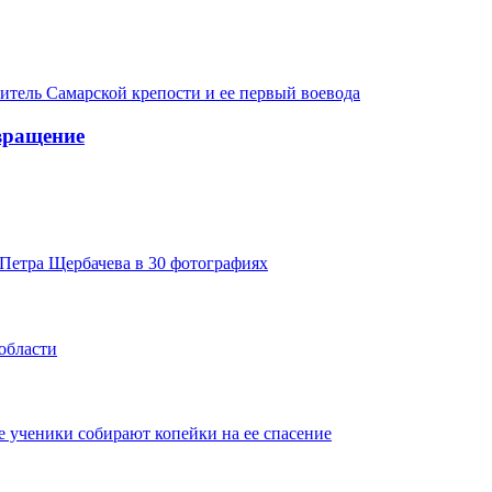
итель Самарской крепости и ее первый воевода
вращение
Петра Щербачева в 30 фотографиях
области
 ученики собирают копейки на ее спасение