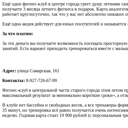
Ещё один фитнес-клуб в центре города греет душу летними скид
получаете 3 месяца летнего фитнеса в подарок. Карта аналогич
работает круглосуточно, так что у вас нет абсолютно никаких 
Ещё одна акция действует для юных посетителей и называется «
За что платим:
За эти деньги вы получаете возможность посещать просторную
занятий. Есть вариант приходить тренироваться вместе с малы
Адрес:
улица Самарская, 161
Контакты:
8-927-726-67-99
Фитнес-клуб в центральной части старого города этим летом п
максимальный результат за минимально короткие сроки», а о
В клубе нет бассейна и свободных весов, а все тренажеры фор
35 минут, но тренировка всё равно получается очень интенсивн
неделю. Годовая карта стоит 19 900 рублей (с персональным трен