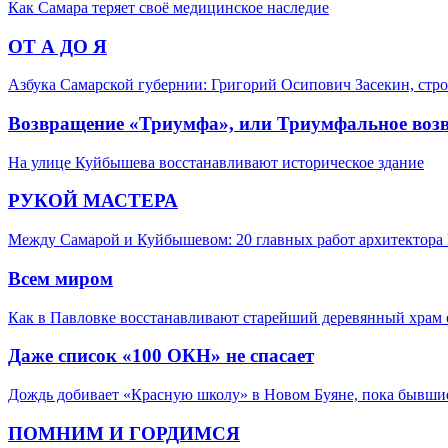
Как Самара теряет своё медицинское наследие
ОТ А ДО Я
Азбука Самарской губернии: Григорий Осипович Засекин, стро
Возвращение «Триумфа», или Триумфальное воз
На улице Куйбышева восстанавливают историческое здание
РУКОЙ МАСТЕРА
Между Самарой и Куйбышевом: 20 главных работ архитектора 
Всем миром
Как в Павловке восстанавливают старейший деревянный храм 
Даже список «100 ОКН» не спасает
Дождь добивает «Красную школу» в Новом Буяне, пока бывшие
ПОМНИМ И ГОРДИМСЯ